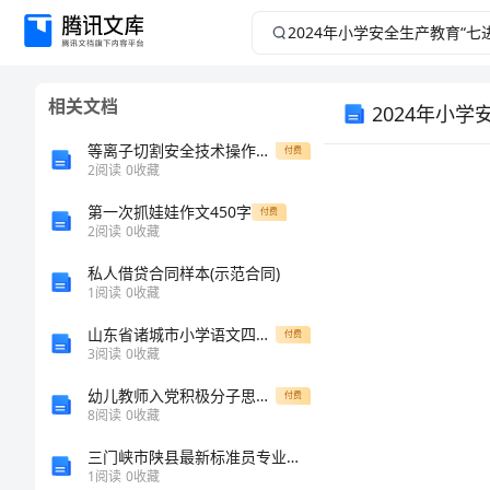
2024
年
相关文档
2024年小
小
等离子切割安全技术操作规程
付费
学
2
阅读
0
收藏
安
第一次抓娃娃作文450字
付费
2
阅读
0
收藏
全
私人借贷合同样本(示范合同)
1
阅读
0
收藏
生
山东省诸城市小学语文四年级期末评估题详细参考答案解析
付费
3
阅读
0
收藏
产
幼儿教师入党积极分子思想汇报
付费
教
8
阅读
0
收藏
三门峡市陕县最新标准员专业管理实务基础试题库精品含答案
育
1
阅读
0
收藏