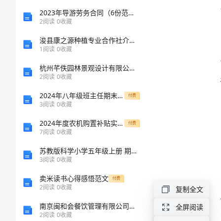
“七
2023年导游劳务合同（6份范本）
提升。
2
阅读
0
收藏
进”
浚县康之源种植专业合作社介绍企业发展分析报告
1
阅读
0
收藏
检
杭州芊佚园林景观设计有限公司介绍企业发展分析报告
2
阅读
0
收藏
查
2024年八年级班主任期末教学工作总结
付费
活
3
阅读
0
收藏
保护
2024年度农机购置补贴实施情况工作总结
动
付费
7
阅读
0
收藏
方
苏教版科学小学五年级上册 期末测试卷【模拟题】
3
阅读
0
收藏
案
卖米读书心得感悟范文
付费
2
阅读
0
收藏
复制全文
2024
南京闽和会餐饮管理有限公司介绍企业发展分析报告
全屏阅读
年
2
阅读
0
收藏