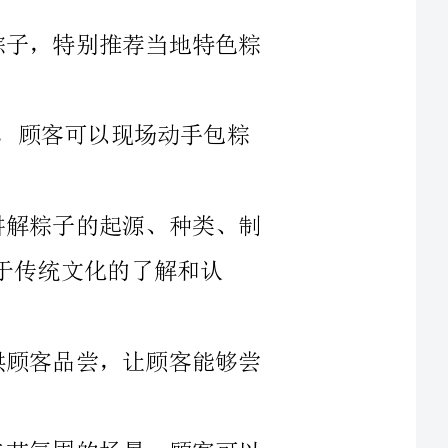
2.粽子DIY体验区：提供原料和工具，顾客可以现场动手包粽
3.粽子知识讲解区：请专业人士现场讲解粽子的起源、种类、制
的了解和认
4.粽子品尝区：提供各种口味的粽子供顾客品尝，让顾客能够尝
5.粽子摄影区：搭建一个具有浓厚端午节氛围的场景，顾客可以
6.粽子赛龙舟比赛：邀请附近的企业和社区组建龙舟队参赛，表
7.特价促销区：对与端午节相关的产品进行特价促销，如酒、糖