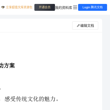
立享超值文库资源包
我的资料库
开通会员
Login 腾讯文档
编辑文档
活动主题：带你品味正宗的端午节风味，感受传统文化的魅力。
1.粽子展销区：精选各地正宗的传统粽子，特别推荐当地特色粽