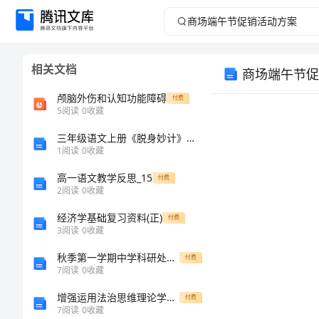
商
场
相关文档
商场端午节促
端
颅脑外伤和认知功能障碍
付费
午
5
阅读
0
收藏
三年级语文上册《脱身妙计》导学案（无答案） 语文A版 学案
节
1
阅读
0
收藏
促
高一语文教学反思_15
付费
2
阅读
0
收藏
销
经济学基础复习资料(正)
付费
3
阅读
0
收藏
活
秋季第一学期中学科研处工作计划
付费
动
7
阅读
0
收藏
增强运用法治思维理论学习体会与村党支部书记个人工作总结合集
付费
方
7
阅读
0
收藏