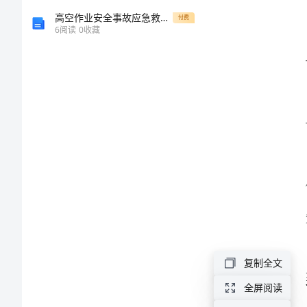
案
高空作业安全事故应急救援预案范本
付费
6
阅读
0
收藏
商
场
端
知。
午
节
促
销
活
动
复制全文
方
案
全屏阅读