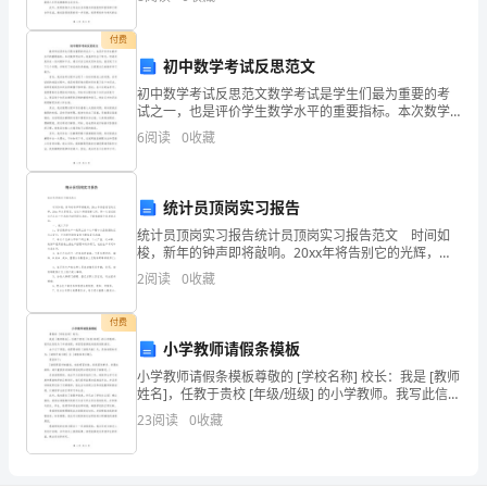
学
任岗位的理解和规划。健康是每个人最基本的需求和权
利，同
校
付费
初中数学考试反思范文
防
初中数学考试反思范文数学考试是学生们最为重要的考
方法宣布启动防火应急预案
试之一，也是评价学生数学水平的重要指标。本次数学
火
考试中，我虽然付出了努力，但是还是存在一些问题和
6
阅读
0
收藏
不足。通过对自己的反思和总结，我发现了以下几个问
平
题，并制
安
统计员顶岗实习报告
指
统计员顶岗实习报告统计员顶岗实习报告范文 时间如
梭，新年的钟声即将敲响。20xx年将告别它的光辉，
导
20xx年从容而至。在这个辞旧迎新之际，第一次尝试把
2
阅读
0
收藏
自己在这一年来的行动用语言表达。下面我就做个
小
付费
组
小学教师请假条模板
小学教师请假条模板尊敬的 [学校名称] 校长：我是 [教师
人
姓名]，任教于贵校 [年级/班级] 的小学教师。我写此信是
为了申请请假，希望您能够批准我的请假请求。由于以
员。
23
阅读
0
收藏
下原因，我需要请假 [请假天数] 天