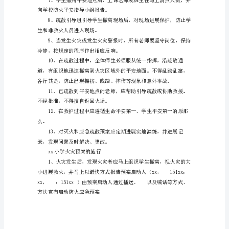
范
文
通校道、引导救火车进入校园。
为
了
源。
确
保
动。
发
生
火
灾
时
师