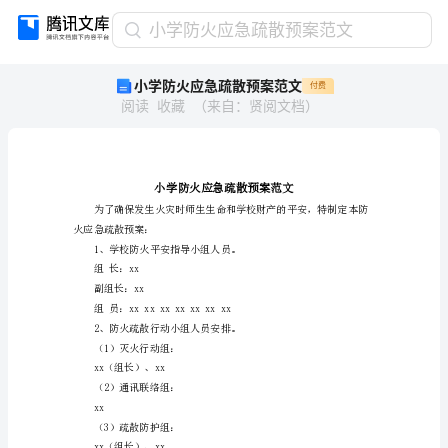
小
小学防火应急疏散预案范文
学
小学防火应急疏散预案范文
付费
防
阅读
收藏
（
来自
：
贤阅文档
）
火
应
急
疏
散
预
火应急疏散预案：
案