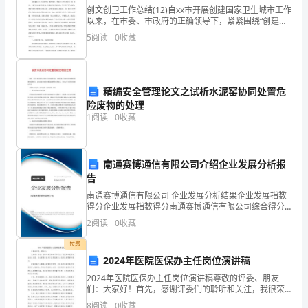
制
创文创卫工作总结(12)自xx市开展创建国家卫生城市工作
定
以来，在市委、市政府的正确领导下，紧紧围绕“创建国
冷静，按规定的程序作出相应反响。
家卫生城市”的目标，按照市委、市政 府的统一部署，我
5
阅读
0
收藏
局对创卫工作高度重视，全员动员、全面部署、
本
防
精编安全管理论文之试析水泥窑协同处置危
火
险废物的处理
应
1
阅读
0
收藏
急
不经批准，不得擅自返回火场。
南通赛博通信有限公司介绍企业发展分析报
疏
告
散
南通赛博通信有限公司 企业发展分析结果企业发展指数
么。
得分企业发展指数得分南通赛博通信有限公司综合得分
预
说明：企业发展指数根据企业规模、企业创新、企业风
2
阅读
0
收藏
险、企业活力四个维度对企业发展情况进行评价。该企
案：
业的
付费
录，发现问题及时解决、更改。
2024年医院医保办主任岗位演讲稿
xx小学火灾预案的施行
2024年医院医保办主任岗位演讲稿尊敬的评委、朋友
1、
们：大家好！首先，感谢评委们的聆听和关注，我很荣
幸能有机会站在这里，为大家展示我对于医院医保办主
8
阅读
0
收藏