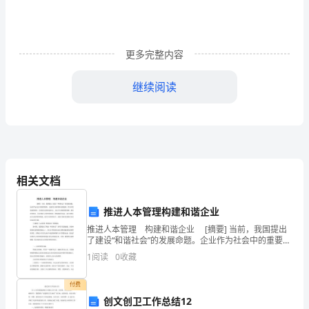
生
生
更多完整内容
命
继续阅读
和
学
校
场。
财
相关文档
产
的
推进人本管理构建和谐企业
推进人本管理 构建和谐企业 [摘要] 当前，我国提出
向学校防火平安指导小组报告。
平
了建设“和谐社会”的发展命题。企业作为社会中的重要组
织，完成其自身和谐体系的建设，符合时代发展的要
安，
1
阅读
0
收藏
求，关系到企业的前途命运。人是当今最重
特
生和非救火人员进入现场。
付费
创文创卫工作总结12