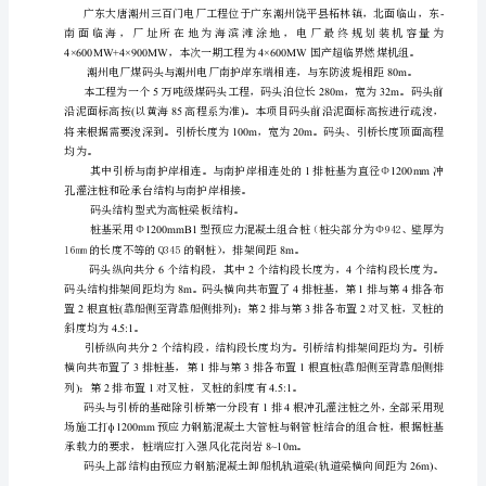
头
工
程
施
工
总
二○○七年八月
结
20p
广
东
大