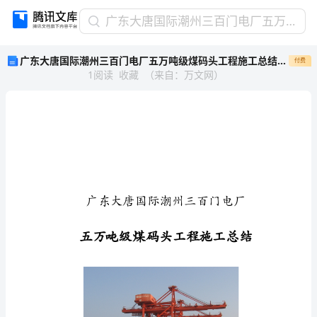
广
广东大唐国际潮州三百门电厂五万吨级煤码头工程施工总结20p
东
广东大唐国际潮州三百门电厂五万吨级煤码头工程施工总结20p
付费
大
1
阅读
收藏
（
来自
：
万文网
）
唐
国
际
潮
州
三
百