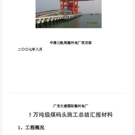
门
电
厂
五
万
吨
级
煤
码