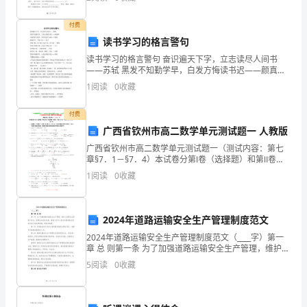
航
付费
局
读书学习的格言警句
读书学习的格言警句 奋识遍天下字，立志读尽人间书
潮
——苏轼 黑发不知勤学早，白发方悔读书迟——颜真卿
书到用时方恨少，事非经过不知难——陆游 敏而好学，
ф1200mm
1
阅读
0
收藏
州
不耻下问——孔子 业精于勤，荒于嬉;行成于思，毁于
电
付费
广西省钦州市高二数学单元测试题一 人教版
厂
广西省钦州市高二数学单元测试题一（测试内容：第七
章§7．1－§7．4）本试卷分第Ⅰ卷（选择题）和第Ⅱ卷
项
（非选择题）两部分．满分100分．考试时间100分钟．
1
阅读
0
收藏
第Ⅰ卷一、选择题：本大题共12小题；每小题4
目
部
2024年道路运输安全生产管理制度范文
二
2024年道路运输安全生产管理制度范文（____字）第一
章 总 则第一条 为了加强道路运输安全生产管理，维护人
○○
民群众生命财产安全，保障社会经济发展，根据《中华
5
阅读
0
收藏
人民共和国道路交通安全法》等法律法规，制定
七