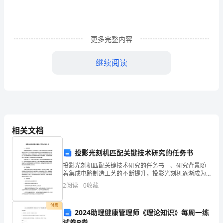
唐
国
更多完整内容
际
潮
继续阅读
州
5
三
百
1
、工程概况
门
相关文档
电
投影光刻机匹配关键技术研究的任务书
厂
投影光刻机匹配关键技术研究的任务书一、研究背景随
着集成电路制造工艺的不断提升，投影光刻机逐渐成为
五
半导体制造的核心设备，其中最关键的问题就是如何让
2
阅读
0
收藏
光刻机投影图形和芯片设计图样匹配。这是由于在制造
万
过程中，
付费
2024助理健康管理师《理论知识》每周一练
吨
试卷B卷