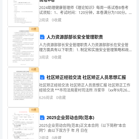
级
2024助理健康管理师《理论知识》每周一练试卷B卷考
(85)
试须知：1、考试时间：120分钟，本卷满分为100分。
煤
2、请首先按要求在试卷的指定位置填写您的姓名、准考
2
阅读
0
收藏
证号等信息。 3、请仔细阅读各种题目的回答
码
付费
均为。
人力资源部部长安全管理职责
头
人力资源部部长安全管理职责人力资源部部长在安全管
工
理方面具有以下职责：1. 制定和实施安全管理策略和政
孔灌注桩和砼承台结构与南护岸相接。
策：人力资源部部长负责制定和推动组织的安全管理策
3
阅读
0
收藏
程
略和政策，确保企业在人力资源管理方面符合相关安全
码头结构型式为高桩梁板结构。
法规
施
付费
1200mmB1
社区矫正经验交流 社区矫正人员思想汇报
工
社区矫正经验交流 社区矫正人员思想汇报 社区矫正工作
经验交流 **市司法局星村司法所 冷家华 （xx年9月26
总
日） 各位领导、同志们： 我是**市司法局星村司法所所
626
阅读
0
收藏
长冷家华，很荣幸能够参加此次业务
结
付费
中
2025企业劳动合同(范本)
港
2025企业劳动合同(范本)正文本合同（以下简称“本合
4.5:1
斜度均为。
同”）由以下双方于 年 月 日在
三
2
2
阅读
0
收藏