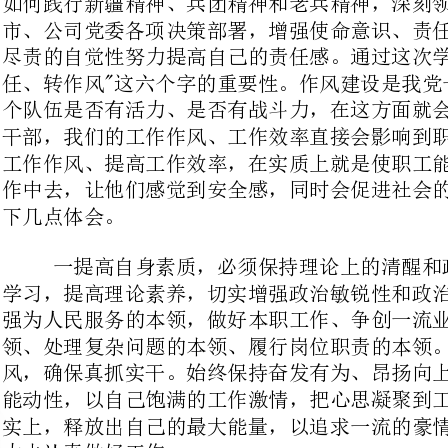
干部，我们的工作作风、工作效率直接会影响到职工群众的工作和生活，端正
工作作风、提高工作效率，在实质上就是使职工能有更多的精力投入到生产工
作中去，让他们感觉到安全感，同时会促进社会的发展。通过这次学习我有以
一提高自身素质，必须保持理论上的清醒
学习，提高理论素养，切实增强政治敏锐性和政治鉴别力。提高自身素质，增
强为人民服务的本领，做好本职工作、争创一流业绩；增强做群众工作的本
领、处理复杂问题的本领、履行岗位职责的本领。大力发扬奋发有为的工作作
风，确保真抓实干。始终保持奋发有为、昂扬向上的精神状态，充分发挥主观
能动性，以自己饱满的工作激情，把心思凝聚到工作上，把功夫下到抓贯彻落
实上，释放出自己的最大能量，以追求一流的豪情壮志和责任感，用最大的努
力去认真做好工作。
二要爱岗敬业，新时期要倡导四种情怀，
常心，其中，我觉得事业心最为重要，无论担任什么职务，无论在什么岗位，
都要始终把工作放在首位，离开了工作岗位，也就失去了展现自我价值的舞
台。我们能选择的只能对工作态度，当你以认真的态度、扎实的作风投入到工
作中，负责地用心去想、用心去做，你就会真正发现自己的长处，发掘自己的
潜力，实现自我成长，在这个大家庭中收获可喜的成果。
三要严明纪律，俗话说：没有规距不成方