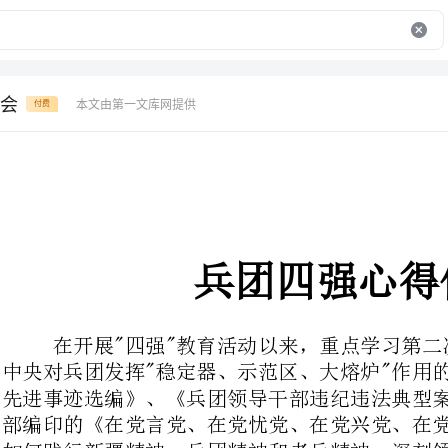
会
本文由第一文库网提供
付费
兵团四强心得体会
在开展"四强"教育活动以来，重点学习
中央对兵团发挥"稳定器、示范区、大熔炉"作用的要求，《兵团优秀党员干部
先进事迹选编》、《兵团领导干部违纪违法典型案例警示录》和师市党委组织
部编印的《在党言党、在党忧党、在党兴党、在党护党》学习教材。重点围绕
如何践行新疆精神、兵团精神和老兵精神，深刻领会兵团职责使命和兵团、师
市、公司党委各项决策部署，增强使命意识、责任意识，增强履行使命和担当
尽责的自觉性努力提高自己的责任感。通过这次学习让我深刻的感受到"强责
任、转作风"这六个字的重要性。作风建设是
个队伍是否有活力、是否有战斗力，在这方面就会表现出来。特别是我们党员