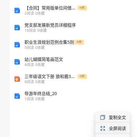
心
【合同】常用版单位间借款合同模板
付费
2
阅读
0
收藏
得
下几点体会。
党支部发展新党员详细程序
体
10
阅读
0
收藏
会
职业生涯规划范例合集5则
付费
5
阅读
0
收藏
在
幼儿蝴蝶简笔画范文
开
4
阅读
0
收藏
展"四
三年级语文下册 狼和鹿3课件 苏教版(1)
付费
9
阅读
0
收藏
强"教
育
导游年终总结_20
1
阅读
0
收藏
活
动
复制全文
以
全屏阅读