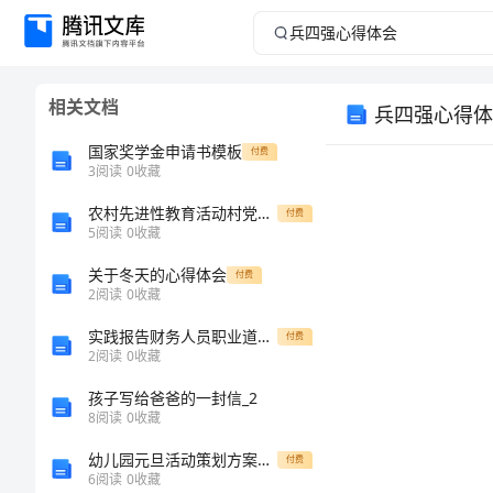
兵
四
相关文档
兵四强心得体
强
国家奖学金申请书模板
付费
心
3
阅读
0
收藏
农村先进性教育活动村党组织书记党课学习心得
得
付费
5
阅读
0
收藏
体
关于冬天的心得体会
付费
2
阅读
0
收藏
会
实践报告财务人员职业道德现状分析报告[修改版]
付费
2
阅读
0
收藏
兵
孩子写给爸爸的一封信_2
团
8
阅读
0
收藏
四
幼儿园元旦活动策划方案（word版）
付费
6
阅读
0
收藏
强