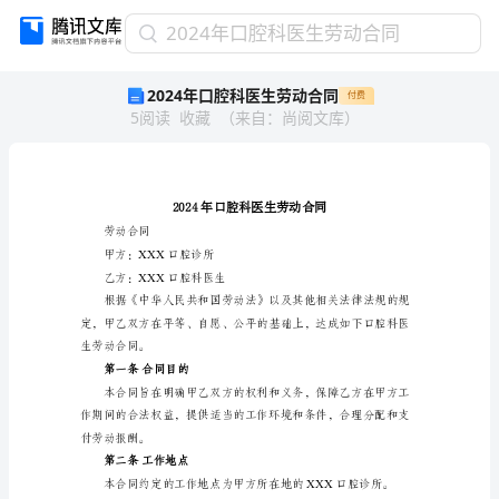
2024
2024年口腔科医生劳动合同
年
2024年口腔科医生劳动合同
付费
口
5
阅读
收藏
（
来自
：
尚阅文库
）
腔
科
医
生
劳
动
劳动合同
合
甲方：XXX口腔诊所