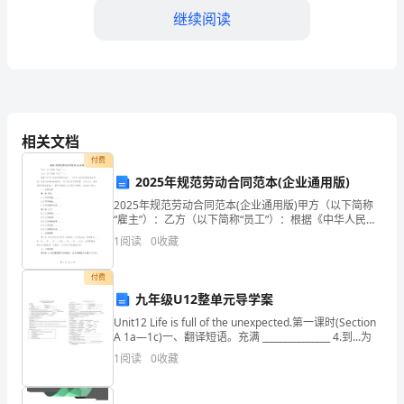
XXX
继续阅读
口
腔
第四条工作时间和休假
科
医
相关文档
生
付费
2025年规范劳动合同范本(企业通用版)
方，并经甲方同意。
根
2025年规范劳动合同范本(企业通用版)甲方（以下简称
“雇主”）：乙方（以下简称“员工”）：根据《中华人民共
据
和国劳动法》、《中华人民共和国劳动合同法》及有关
1
阅读
0
收藏
法律法规的规定，甲乙双方在平等自愿、公平公正
《中
第五条劳动报酬
付费
华
九年级U12整单元导学案
人
Unit12 Life is full of the unexpected.第一课时(Section
额由双方协商确定。
A 1a—1c)一、翻译短语。充满 _______________ 4.到...为
民
1
阅读
0
收藏
共