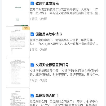
和
教师毕业发言稿
第六条保密义务
教师毕业发言稿教师毕业发言稿同学们：大家好！！作
国
为一名只做了一年的语文老师被同学们热情的邀请、盛
情的接待我倍受感动。一年时间，是多么地短暂啊，恍
1
阅读
0
收藏
劳
若昨日，就连第一次走进教室的情形我都清楚的记得。
但是在这
动
付费
促销员离职申请书
法》
促销员离职申请书 促销员离职申请书 尊敬的薛-
总： 自201_年入职至今，本人一直都十分的喜爱这样
以
或销毁。
一份促销员的工作，真心的谢谢各位领导对于自己信
3
阅读
0
收藏
任、培养及认可，亦谢谢各位同仁给予自己的友善、
及
第七条违约责任
其
交通安全标语宣传口号
他
交通平安标语宣传口号 交通平安时刻围绕在我们的身
边，脚踏畅通路，时刻平安行，谨记平安法，幸福伴一
相
生。下面是口号网为您带来的“交通平安标语宣传口号”，
7
阅读
0
收藏
希望您喜欢!请点击口号网查看。 交通平安标语
关
法
单位采购合同_1
单位采购合同 单位采购合同通用1 甲方)：七星中心
律
幼儿园 (乙方)： 经双方同意订立本合约，其条款如