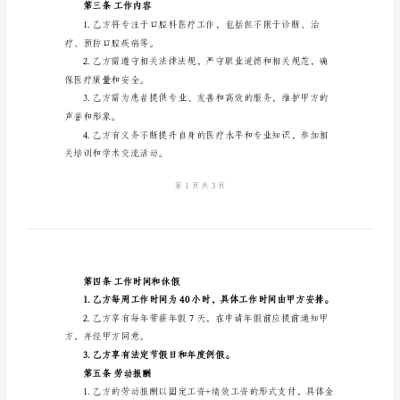
同
乙方：XXX口腔科医生
2024
年
口
生劳动合同。
腔
第一条合同目的
科
医
生
付劳动报酬。
劳
第二条工作地点
动
合
第三条工作内容
同