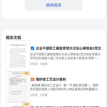
继续阅读
与
发
展
生
旱等。
相关文档
物
多
企业干部职工解放思想大讨论心得体会2范文
企业干部职工解放思想大讨论心得体会2范文自去年底汪
样
洋书记在省委十届二次全会上向全省人民发出“用新一轮
思想大解放推动新一轮大发展”以来,我一直跟踪有关的报
性
2
阅读
0
收藏
道,尤其是今年二月初省委宣传部组织的新闻采访团赴
是
付费
锅炉房工艺设计素材
指
- 第四章 锅炉房工艺设计 - 第一节 锅炉房布置一、锅炉
地
房位置的选择 (1)靠近供热中心地区或靠近供热量最大的
区域。 (2)交通方便，便于人流物流的分开；有较好的朝
2
阅读
0
收藏
球
向，有
上
付费