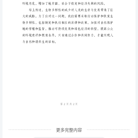
多
样
性
的
减
少
威
胁
人
类
的
生
更多完整内容
存