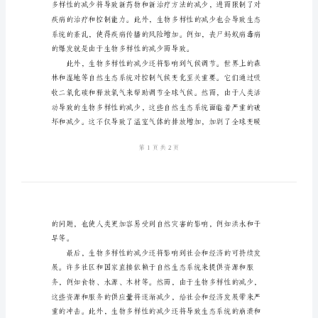
人
类
的
生
存
与
进一步威胁到人类的食物安全。
发
展
生
物