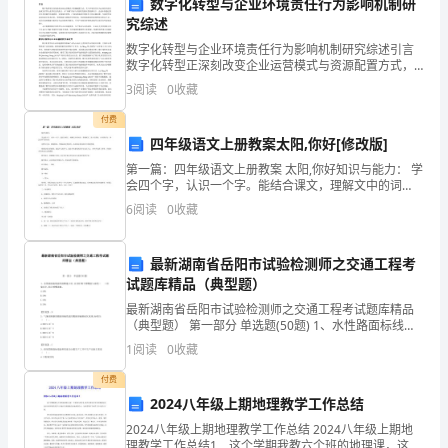
数字化转型与企业环境责任行为影响机制研
究综述
各
数字化转型与企业环境责任行为影响机制研究综述引言
种
数字化转型正深刻改变企业运营模式与资源配置方式，
其与环境责任行为之间的关联日益成为学界与业界关注
3
阅读
0
收藏
不
的焦点。在“双碳”目标与可持续发展议程的推动下，企业
如何
付费
同
四年级语文上册教案太阳,你好[修改版]
与自然和谐共生的目标。
生
第一篇：四年级语文上册教案 太阳,你好知识与能力： 学
会四个字，认识一个字。能结合课文，理解文中的词
语。背诵课文二至六自然段。认识排比句，体会这样写
物
6
阅读
0
收藏
的好处。 过程与方法：情境创设，仔细品读文的语句，
从
种
最新湖南省岳阳市试验检测师之交通工程考
类
试题库精品（典型题）
的
最新湖南省岳阳市试验检测师之交通工程考试题库精品
（典型题） 第一部分 单选题(50题) 1、水性路面标线涂
料间断施工时,应及时卸下喷嘴浸入浓度（ ）的氨水中,防
丰
1
阅读
0
收藏
止喷嘴堵塞。A.20%B.30
富
付费
2024八年级上期地理教学工作总结
程
2024八年级上期地理教学工作总结 2024八年级上期地
理教学工作总结1 这个学期我教六个班的地理课，这是