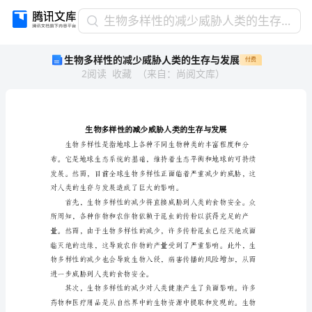
生
生物多样性的减少威胁人类的生存与发展
物
生物多样性的减少威胁人类的生存与发展
付费
多
2
阅读
收藏
（
来自
：
尚阅文库
）
样
性
的
减
少
威
胁