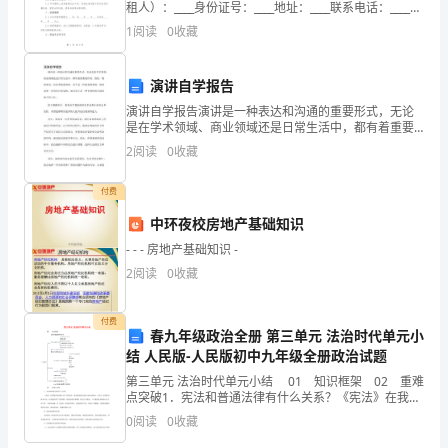
租人）：____身份证号：____地址：____联系电话：____乙
方（承租人）：____身份证号：____地址：____联系电
模
1
阅读
0
收藏
6
话：____鉴于甲乙
拟
演讲自学报告
试
演讲自学报告演讲是一种表达和沟通的重要形式，无论
是在学术领域、商业领域还是日常生活中，都有着重要
题
的作用。然而，要想成为一位优秀的演讲者，并不是一
2
阅读
0
收藏
件容易的事情。演讲需要一定的技巧和实践，而自学正
含
是一种有
付费
解
中环夜校房地产基础知识
析
- - - 房地产基础知识 -
一、
2
阅读
0
收藏
单
付费
春九年级政治全册 第三单元 法治时代单元小
选
结 人民版-人民版初中九年级全册政治试题
题
第三单元 法治时代单元小结 01 知识框架 02 重难
点突破1．宪法和普通法律有什么关系？《宪法》在我国
（本
法律体系中居于首要地位，具有最高的法律效力和法律
0
阅读
0
收藏
地位。《宪法》是国家的根本大法，是普通