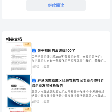
解
继续阅读
析
2024-
2025
学
相关文档
付费
年
关于祖国的演讲稿400字
山
关于祖国的演讲稿400字 敬爱的老师、亲爱的同学们：
在世界的东方有一条腾飞的巨龙那就是生我们、养我们
西
的祖国母亲！我亲爱的祖国有960万平方公里的大好河山
2
阅读
0
收藏
西湖、洞庭湖是母亲明亮的眼
B．结构①不能将葡萄糖分解成二氧化碳和
省
驻马店市驿城区科顺农机农民专业合作社介
临
C
绍企业发展分析报告
汾
驻马店市驿城区科顺农机农民专业合作社 企业发展分析
D．该细胞中存在2个中心体
结果企业发展指数得分企业发展指数得分驻马店市驿城
市
区科顺农机农民专业合作社综合得分说明：企业发展指
4
阅读
0
收藏
数根据企业规模、企业创新、企业风险、企业活力四个
4、下列有关细胞生理活动的叙述，正确的是
维度
翼
付费