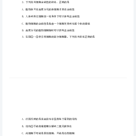
翼
城
校
甲、戊中含有RNA。下列说法中正确的是
高
一
生
物
下
D．图示过程也能发生在原核细胞中
学
2、下列有关细胞全能性的叙述，正确的是
期