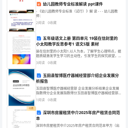
幼儿园教师专业标准解读 ppt课件
A．进行细胞间的信息交流一定需要激素分
城
- 《幼儿园教师专业标准（试行）》解 读 - - - 幼儿园教
校
师：
B．丙酮酸分解的过程一定发生在线粒体基质
2
阅读
0
收藏
高
C．能将CO合成有机物的细胞一定有叶绿素
2
一
五年级语文上册 第四单元 19装在信封里的
D．能够合成酶的生物细胞一定能够合成ATP
小太阳教学反思参考1 语文S版 素材
生
装在信封里的小太阳1.以人为本，了解学生心理特点，据
5
物
题质疑激发学生学习的主动性，引发学生的探究欲望，
切入巧妙。2. 问题的产生来自于学生，把学习的主动权
3
阅读
0
收藏
交给学生;让学生各抒己见，有利于学生公正、完整地
下
面积
玉田县智博医疗器械经营部介绍企业发展分
学
析报告
期
玉田县智博医疗器械经营部 企业发展分析结果企业发展
指数得分企业发展指数得分玉田县智博医疗器械经营部
期
镜上
综合得分说明：企业发展指数根据企业规模、企业创
1
阅读
0
收藏
新、企业风险、企业活力四个维度对企业发展情况进行
末
评价。
付费
深圳市房屋租赁中介2025年房产租赁合同范
考
本
深圳市房屋租赁中介2025年房产租赁合同范本甲方（出
试
央，应向右上方移动装片