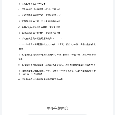
A
期
末
考
D
试
模
拟
试
题
含
更多完整内容