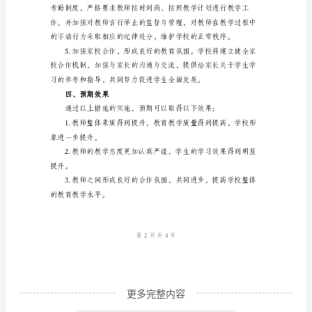
实
验
三、具体措施
小
学
加
强
教
师
作
风
建
设
更多完整内容
实