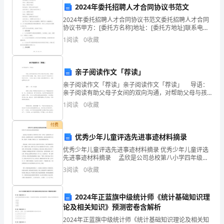
2024年委托招聘人才合同协议书范文
加
2024年委托招聘人才合同协议书范文委托招聘人才合同
强
协议书甲方：[委托方名称]地址：[委托方地址]联系电
话：[委托方联系电话]法定代表人：[委托方法定代表人]
1
阅读
0
收藏
乙方：[招聘方名称]地址：[招聘方地址]联
教
师
亲子阅读作文「荐读」
四、预期效果
作
亲子阅读作文「荐读」亲子阅读作文「荐读」 导语：
亲子阅读有助父母子女间的双向沟通，对帮助父母与孩
风
子建立温馨、和睦、积极向上的亲子关系起到有力的促
1
阅读
0
收藏
进作用。下面是小编为大家精心收集整理的作文，希
建
付费
设
象进一步提升。
优秀少年儿童评选先进事迹材料摘录
优秀少年儿童评选先进事迹材料摘录 优秀少年儿童评选
一、
先进事迹材料摘录 孟欣是公司总校第八小学四年级三
班的一名学生，他性格开朗、活泼可爱，是老师的小助
背
3
阅读
0
收藏
手，是同学们的好朋友，他具有良好的学习习惯：爱看
提升。
书
景
2024年正蓝旗中级统计师《统计基础知识理
分
论及相关知识》预测密卷含解析
的教育教学水平。
2024年正蓝旗中级统计师《统计基础知识理论及相关知
析