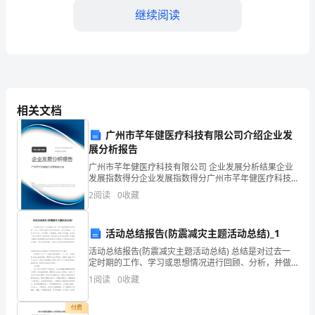
施
继续阅读
方
案
实
相关文档
施
方
广州市芊年健医疗科技有限公司介绍企业发
展分析报告
案：
广州市芊年健医疗科技有限公司 企业发展分析结果企业
发展指数得分企业发展指数得分广州市芊年健医疗科技
2024
有限公司综合得分说明：企业发展指数根据企业规模、
2
阅读
0
收藏
企业创新、企业风险、企业活力四个维度对企业发展情
工作积极性和创造性。
年
况进
实
活动总结报告(防震减灾主题活动总结)_1
活动总结报告(防震减灾主题活动总结) 总结是对过去一
验
定时期的工作、学习或思想情况进行回顾、分析，并做
出客观评价的书面材料，它可以明确下一步的工作方
1
阅读
0
收藏
小
向，少走弯路，少犯错误，提高工作效益，让我们一起
学
付费