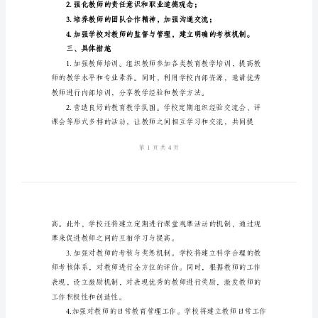
作
风
建
设
实
施
方
二、目标设定
案
2024
年