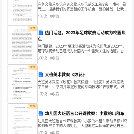
商务文秘求职信商务文秘求职信范文汇编8篇 时间一晃
称
而过，迎接我们的将是新的工作机会，新的挑战，让我
们一起来学习写求职信吧。但是怎么写才更能吸引眼球
过
1
阅读
0
收藏
呢？下面是小编整理的商务文秘求职信8篇，仅供参考
年、
付费
热门话题，2023年足球联赛活动成为校园焦
过
点
热门话题，2023年足球联赛活动成为校园焦点2023年，
大
足球联赛活动已经成为校园内一个备受关注的话题。它
不仅吸引着大量的球迷，而且也培养了学生们的足球兴
年，
3
阅读
0
收藏
趣和技能。在这篇文章中，我将分析为什么足球联赛比
付费
那
大班美术教案《烛花》
么
大班美术教案《烛花》教案标题：《烛花》美术教案教
学目标：1. 学习并掌握烛花的绘画技巧和表现形式，培
下
养学生对烛花艺术的欣赏能力。2. 培养学生对烛花艺术
1
阅读
0
收藏
的感悟和表达能力，激发学生的创造力。3. 通过绘
面
付费
给
幼儿园大班语言公开课教案：小猴的出租车
大
幼儿园大班语言公开课教案：小猴的出租车活动目标1.积
极创编故事中的人物对话，大胆地在集体面前表达自己
的想法。2.尝试用“呲--地一按按钮，车子变得……” 经典
家
5
阅读
0
收藏