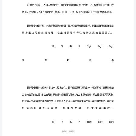
几
日
春
节
(Spring
Festival)，
即
中
国
农
历
1
10
第页共
新
年，