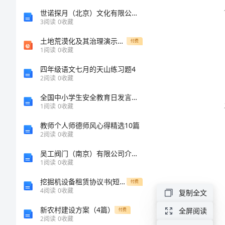
底
世诺探月（北京）文化有限公司介绍企业发展分析报告
3
阅读
0
收藏
范
土地荒漠化及其治理演示文稿
付费
1
阅读
0
收藏
本
四年级语文七月的天山练习题4
2
阅读
0
收藏
钻
全国中小学生安全教育日发言稿_1
孔
1
阅读
0
收藏
机
教师个人师德师风心得精选10篇
安
2
阅读
0
收藏
全
吴工阀门（南京）有限公司介绍企业发展分析报告
项：
1
阅读
0
收藏
操
挖掘机设备租赁协议书(短期)
付费
作
4
阅读
0
收藏
复制全文
规
新农村建设方案（4篇）
全屏阅读
付费
2
阅读
0
收藏