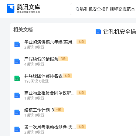
钻
孔
相关文档
钻孔机安全操
机
毕业的演讲稿六年级(实用9篇)
付费
安
2
阅读
0
收藏
产假续假的请假条
全
付费
4
阅读
0
收藏
操
乒乓球团体赛排名表
付费
198
阅读
0
收藏
作
商业物业租赁合同争议解决方案
付费
1
阅读
0
收藏
规
结核工作计划_3
付费
备安全。
程
1
阅读
0
收藏
第一次月考滚动检测卷-天津南开大附属中数学七年级上册一元一次方程同步练习试卷（含答案详解版）
付费
交
2
阅读
0
收藏