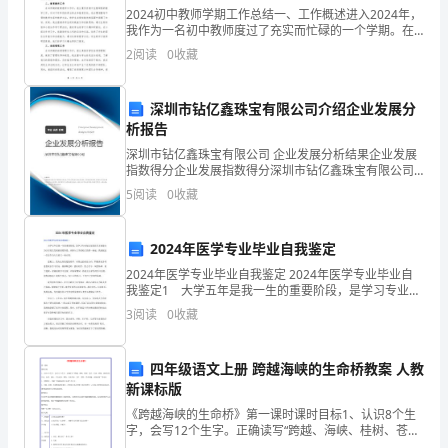
2024初中教师学期工作总结一、工作概述进入2024年，
工
我作为一名初中教师度过了充实而忙碌的一个学期。在
全册六大单元。
这个学期里，我教授了多个班级的学生，并参与了学校
作
2
阅读
0
收藏
各类教育活动的组织与管理工作。通过这个学期的工作
计
深圳市钻亿鑫珠宝有限公司介绍企业发展分
划
析报告
深圳市钻亿鑫珠宝有限公司 企业发展分析结果企业发展
为
指数得分企业发展指数得分深圳市钻亿鑫珠宝有限公司
综合得分说明：企业发展指数根据企业规模、企业创
指
5
阅读
0
收藏
新、企业风险、企业活力四个维度对企业发展情况进行
评价。
引，
3、学生分析
2024年医学专业毕业自我鉴定
以
2024年医学专业毕业自我鉴定 2024年医学专业毕业自
我鉴定1 大学五年是我一生的重要阶段，是学习专业知
存在的学习问题
提
识及提高各方面能力为以后谋生发展的重要阶段。从跨
3
阅读
0
收藏
入大学的校门的那一刻起，我就把这一信念作为人
高
课
四年级语文上册 跨越海峡的生命桥教案 人教
新课标版
堂
《跨越海峡的生命桥》第一课时课时目标1、认识8个生
字，会写12个生字。正确读写“跨越、海峡、桂树、苍
困难。
教
白、红润、移植、谈何容易、幸运、台湾、袭击、平安