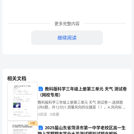
月
下
更多完整内容
旬
继续阅读
第
一
轮
复
相关文档
配套专题复习试卷检测。
习
教科版科学三年级上册第三单元 天气 测试卷
5月下旬至中考前
（网校专用）
以
教科版科学三年级上册第三单元 天气 测试卷一.选择题
(共6题，共12分)1.测量风向的仪器是（ ）。A.风向标 B.
1
风量仪 C.风速仪2.一天上午，小杰就已经测得降水量有1
0
阅读
0
收藏
—
和标准性。
付费
2025届山东省菏泽市第一中学老校区高一生
6
物上学期期末学业水平测试模拟试题含解析