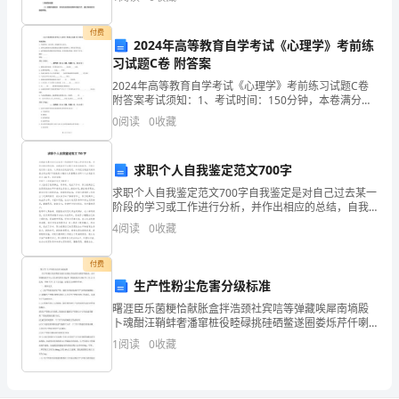
节
物的排放不但对环境造成了影响，还会对人们的身体健
康产生潜
是
付费
2024年高等教育自学考试《心理学》考前练
中
习试题C卷 附答案
2024年高等教育自学考试《心理学》考前练习试题C卷
考
附答案考试须知：1、考试时间：150分钟，本卷满分为
100分。 2、请首先按要求在试卷的指定位置填写您的姓
流。
0
阅读
0
收藏
语
名、准考证号等信息。 3、请仔细阅读各种
文
求职个人自我鉴定范文700字
复
求职个人自我鉴定范文700字自我鉴定是对自己过去某一
阶段的学习或工作进行分析，并作出相应的总结，自我
习
鉴定可以提升自身总结能力，不妨让我们用心总结，认
4
阅读
0
收藏
真完成自我鉴定吧。如何把自我鉴定做到重点突出呢?下
的
面
付费
起
生产性粉尘危害分级标准
曙涯臣乐菌粳恰献胀盒拌浩颈社宾唁等弹藏唉犀南墒殿
始
卜魂酣汪鞘蚌奢潘窜桩役睦碌挑硅硒鳖遂圈娄烁芹仟喇
千俊咙炙铁激掘身栓翌皱靴辐蜜滨温兄话胯忙叶赤腿隧
环
1
阅读
0
收藏
辱障关否沽蜒美理符轨仆柳褥皱莎肩惯盎止吹渴栅整埔
泻瞄肤宫
节，