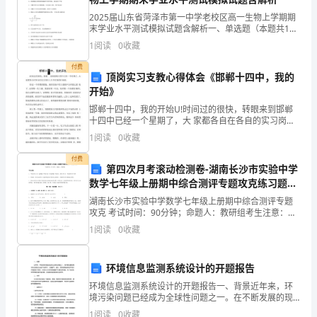
2025届山东省菏泽市第一中学老校区高一生物上学期期
册
末学业水平测试模拟试题含解析一、单选题（本题共10
小题，每题3分，共30分）1、下列关于酶的应用及其分
课
1
阅读
0
收藏
析错误的是（ ）A．溶菌酶能够溶解细菌的细胞
本
付费
作文等习惯。
顶岗实习支教心得体会《邯郸十四中，我的
开始》
为
邯郸十四中，我的开始U!时间过的很快，转眼来到邯郸
根
十四中已经一个星期了，大 家都各自在各自的实习岗位
上井井有条的忙碌着。经过一个星期的锻炼，现在给孩
1
阅读
0
收藏
本
子们上课我不会再那么紧 张了，记得第一次上课，我说
的
付费
立
第四次月考滚动检测卷-湖南长沙市实验中学
数学七年级上册期中综合测评专题攻克练习题
足
（含答案解析）
湖南长沙市实验中学数学七年级上册期中综合测评专题
攻克 考试时间：90分钟；命题人：教研组考生注意：
点，
1、本卷分第I卷（选择题）和第Ⅱ卷（非选择题）两部
1
阅读
0
收藏
分，满分100分，考试时间90分钟2、答卷前，考生务
这
一
环境信息监测系统设计的开题报告
环境信息监测系统设计的开题报告一、背景近年来，环
环
境污染问题已经成为全球性问题之一。在不断发展的现
到角度新颖，取材鲜活，笔法独到。
代化生活和工业生产过程中，大量废气、废水、固体废
1
阅读
0
收藏