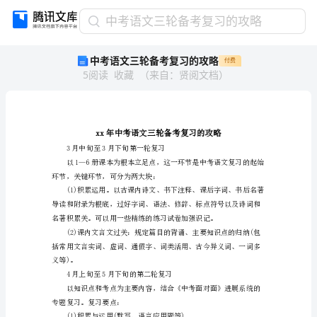
中
中考语文三轮备考复习的攻略
考
中考语文三轮备考复习的攻略
付费
语
5
阅读
收藏
（
来自
：
贤阅文档
）
文
三
轮
备
考
复
3月中旬至3月下旬第一轮复习
习