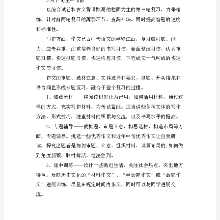
考
(3)文言文阅读专题复习
复
习
的
攻
略
(4)现代文阅读专题
3
考题归纳、典型例题分析。
月
中
旬
至
3