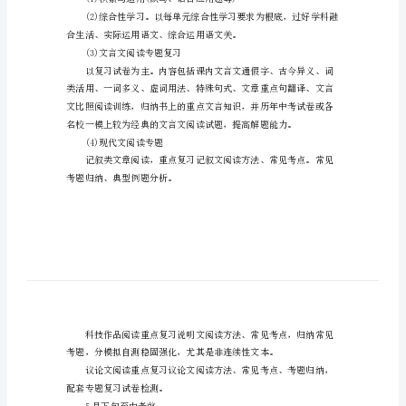
环节，关键环节，可分为两大块：
的
攻
略
xx
年
义等)。
中
4月上旬至5月下旬的第二轮复习
考
语
文
专题复习。复习要点：
三
轮
备