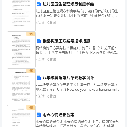
满
幼儿园卫生管理规章制度学结
激
幼儿园卫生管理规章制度学结 为了更好的保护幼儿的生
学校的政策和教育改革动态。
活环境,一定要保证幼儿平时接触的卫生环境合理消毒,确
情
保幼儿在卫生安全的环境中学习、活动。下面爱汇的幼
4
阅读
0
收藏
儿园卫生规章学结，供你参考。 1、要保持厨
与
素养和教育教学能力。
付费
责
钢结构施工方案与技术措施
钢结构施工方案与技术措施1、施工准备（1）施工前准
任
备1）、工艺文件的编制。当工程图下达后按照《钢结构
施工与验收规范》及施工图纸的要求编制详细的加工、
心，
4
阅读
0
收藏
制造、施焊、预装、涂装工艺。2）、工装设计。在编制
工
全
付费
八年级英语第八单元教学设计
力
八年级英语第八单元教学设计第一篇：八年级英语第八
为
单元教学设计 Unit 8 How do you make a banana milk
shake? Section B(2a-2c)
贡献自己的一份力量。
1
阅读
0
收藏
学
付费
生
雨天心情语录合集
们
雨天心情语录合集 雨天心情语录合集 下午，晴朗的天气
突然像娃娃脸一样说变就变。我站在窗前向远处眺望，