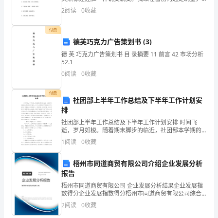
提
只见一团团黑色的乌云迅速在空中集合。很快，一道道
2
阅读
0
收藏
闪电划破长空，向大地劈来，雨娃娃正来势汹汹地袭向
供
人间
付费
优
德芙巧克力广告策划书 (3)
质
德 芙 巧克力广告策划书 目 录摘要 11 前言 42 市场分析
52.1
的
0
阅读
0
收藏
教
付费
社团部上半年工作总结及下半年工作计划安
育
排
和
社团部上半年工作总结及下半年工作计划安排 时间飞
逝，岁月如梭。随着期末脚步的临近，社团部本学期的
工作也接近了尾声，在学工处和校团委的正确领导下，
关
1
阅读
0
收藏
我们社团部各成员团结努力，积极进取、锐意开拓，使
社
怀。
梧州市同道商贸有限公司介绍企业发展分析
报告
在
梧州市同道商贸有限公司 企业发展分析结果企业发展指
这
数得分企业发展指数得分梧州市同道商贸有限公司综合
得分说明：企业发展指数根据企业规模、企业创新、企
2
阅读
0
收藏
学
业风险、企业活力四个维度对企业发展情况进行评价。
该企