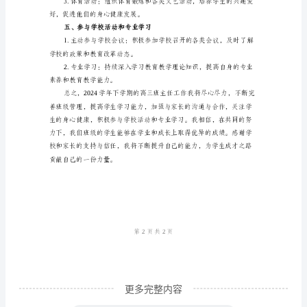
班
和技巧，提高应试能力。
主
任
供参考书目和学术资料。
下
三、加强与家长的沟通与合作
学
期
面的情况，并听取家长的建
的
工
共同关注学生的成长和进步。
作
总
结
2024
更多完整内容
年