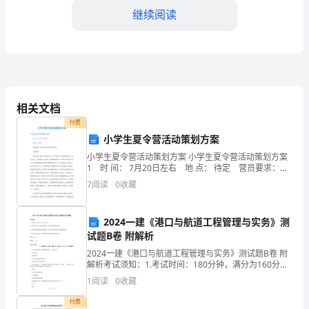
继续阅读
下
学
期，
我
渠道，让家长放心学生的学
相关文档
作
四、关注学生的身心健康
付费
小学生夏令营活动策划方案
为
小学生夏令营活动策划方案 小学生夏令营活动策划方案
高
活中的问题，缓解学业压力。
1 时 间： 7月20日左右 地 点： 待定 营员要求：校
内会员及会员的校外伙伴 活动背景 现在的孩子基本
7
阅读
0
收藏
三
上都是独生子女，在家校学习生活占据
班
和防范工作，确保学生的安全。
2024一建《港口与航道工程管理与实务》测
试题B卷 附解析
主
2024一建《港口与航道工程管理与实务》测试题B卷 附
任，
解析考试须知：1.考试时间：180分钟，满分为160分。
好，促进他们的身心健康发展。
2.全卷共三大题，包括单项选择题、多项选择题和案例分
1
阅读
0
收藏
充
析题。3.作答单项选择题和多项选择题
五、参与学校活动和专业学习
付费