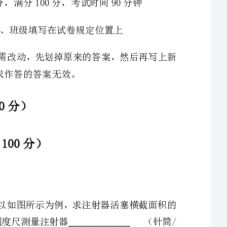
1、用弹簧测力计、刻度尺和注射器可以粗略测量大气压强以如图所示为例，求注射器活塞横截面积的
方法是：从针筒上读出注射器的，用刻度尺测量注射器（针筒/
全部刻度）的长度；再算横截面积，实验时，可先在活塞周围涂抹润滑油，然后将其插入针筒中，这
样做好处是减小筒壁与活塞的，实验时，若筒内空气没有排尽，将导致测得大气压值
2、如图所示，将两根玻璃管下端用橡皮管连在一起，管中注入适量的水，将其中一根玻璃管固定在铁