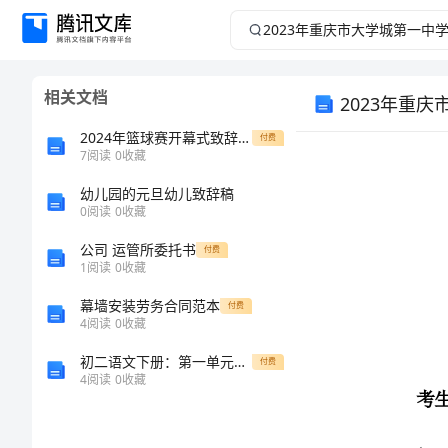
2023
年
相关文档
2023年重
重
2024年篮球赛开幕式致辞【精编】
付费
庆
7
阅读
0
收藏
市
幼儿园的元旦幼儿致辞稿
0
阅读
0
收藏
大
公司 运管所委托书
付费
1
阅读
0
收藏
学
幕墙安装劳务合同范本
付费
考生注意：
4
阅读
0
收藏
城
初二语文下册：第一单元写作主题学习仿写写作指导
付费
第
4
阅读
0
收藏
一