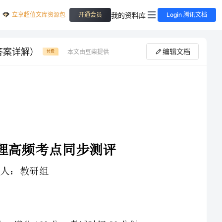
立享超值文库资源包
我的资料库
开通会员
Login 腾讯文档
答案详解）
编辑文档
本文由豆柴提供
付费
1、本卷分第I卷（选择题）和第Ⅱ卷（非选择题）两部分，满分100分，考试时间90分钟
3、答案必须写在试卷各个题目指定区域内相应的位置，如需改动，先划掉原来的答案，然后再写上新