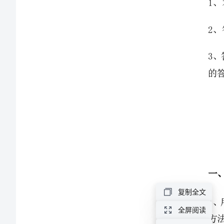
中
学
初
二
物
理
高
频
复制全文
考
全屏阅读
点