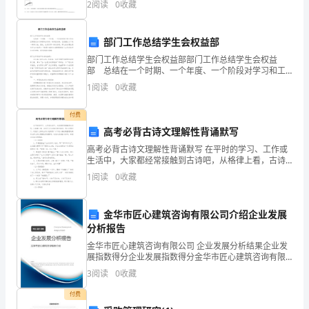
中，
2
阅读
0
收藏
3600张纸，那么印240张纸
印
部门工作总结学生会权益部
刷
部门工作总结学生会权益部部门工作总结学生会权益
部 总结在一个时期、一个年度、一个阶段对学习和工
技
作生活等情况加以回顾和分析的一种书面材料，它是增
1
阅读
0
收藏
长才干的一种好办法，因此，让我们写一份总结吧。那
术
么总结
付费
被
高考必背古诗文理解性背诵默写
广
高考必背古诗文理解性背诵默写 在平时的学习、工作或
生活中，大家都经常接触到古诗吧，从格律上看，古诗
可分为古体诗和近体诗。那么问题来了，到底什么样的
泛
1
阅读
0
收藏
古诗才经典呢？以下是小编收集整理的高考必背古诗文
应
金华市匠心建筑咨询有限公司介绍企业发展
用
分析报告
于
金华市匠心建筑咨询有限公司 企业发展分析结果企业发
展指数得分企业发展指数得分金华市匠心建筑咨询有限
公司综合得分说明：企业发展指数根据企业规模、企业
印
3
阅读
0
收藏
创新、企业风险、企业活力四个维度对企业发展情况进
行评
刷
付费