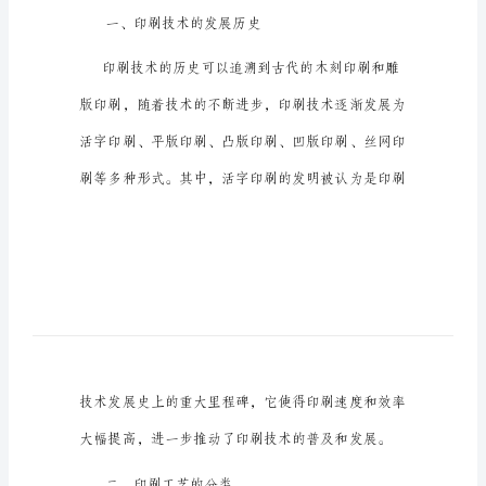
告
印
刷
是
一
种
常
见
的
制
制等方面。
造
技
一、印刷技术的发展历史
术，