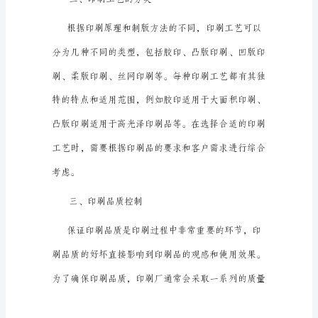
使
用
印
刷
技
术
可
以
将
文
字、
图