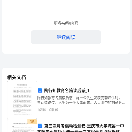
像
等
内
更多完整内容
容
继续阅读
传
输
到
不
相关文档
同
二、印刷工艺的分类
陶行知教育名篇读后感_1
的
陶行知教育名篇读后感 施一公先生发表竞聘演讲时，
介
曾动情说过：人生为一件大事而来。人大附中的刘彭芝
女士在20xx年出版了一本书《人生为一大事来》。每次
1
阅读
0
收藏
质
看到这句话，心潮澎湃之余又会夹杂着焦虑、迷惘、不
自
上，
付费
第三次月考滚动检测卷-重庆市大学城第一中
学数学七年级上册一元一次方程必考点解析试题