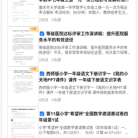
如
（含答案解析版）
重庆市大学城第一中学数学七年级上册一元一次方程必
纸
考点解析 考试时间：90分钟；命题人：教研组考生注
意：1、本卷分第I卷（选择题）和第Ⅱ卷（非选择题）两
2
阅读
0
收藏
张、
部分，满分100分，考试时间90分钟2、答卷前，考
付费
布
等级医院达标评审工作演讲稿：提升医院服
务水平的有效途径
料、
等级医院达标评审工作演讲稿：提升医院服务水平的有
效途径！今天，我非常荣幸地站在这里，向大家介绍等
塑
级医院达标评审工作，以及提升医院服务水平的有效途
3
阅读
0
收藏
径。随着我国城市化进程和人民生活水平不断提高，人
料
们对医疗
付费
西师版小学一年级语文下册识字一《我的小
等。
天地PPT课件》课件 一年级下册语文识字表
在
西师版小学一年级语文下册识字一《我的小天地PPT课
考虑。
件》课件 一年级下册语文识字表 课件网权威发布西师版
现
小学一年级语文下册识字一《我的小天地PPT课件》课
4
阅读
0
收藏
件，更多西师版小学一年级语文下册识字一《我的小天
代
第11届小学“希望杯”全国数学邀请赛试卷四
三、印刷品质控制
社
年级第1试
小学“希望杯”全国数学邀请赛试卷（四年级第1试）一、
会
以下每题6分，共120分1．（6分）计算:4×37×25=
_________ ． 2．（6分）某种速印机每小时能够印