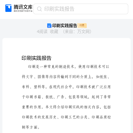
印
印刷实践报告
刷
印刷实践报告
付费
实
4
阅读
收藏
（
来自
：
万文网
）
践
报
告
印
刷
印刷实践报告
实
践
报