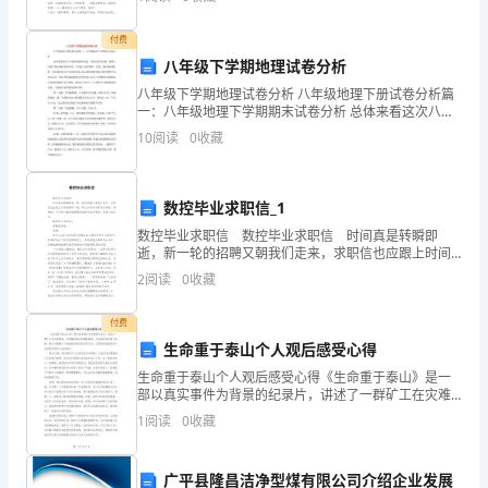
圈文案80句，希望能够对大家有所帮助。
鲤
付费
八年级下学期地理试卷分析
鱼
八年级下学期地理试卷分析 八年级地理下册试卷分析篇
大
一：八年级地理下学期期末试卷分析 总体来看这次八年
级地理期末试卷，考查内容有些偏，侧重八年级上册后
10
阅读
0
收藏
量
面两章的内容。八年级上册共四章，
繁
数控毕业求职信_1
殖。
数控毕业求职信 数控毕业求职信 时间真是转瞬即
逝，新一轮的招聘又朝我们走来，求职信也应跟上时间
这
的脚步了哦。那么如何写求职信才简练、明确呢？以下
2
阅读
0
收藏
是小编收集整理的数控毕业求职信，欢迎大家分享。
东
付费
西
生命重于泰山个人观后感受心得
生
生命重于泰山个人观后感受心得《生命重于泰山》是一
部以真实事件为背景的纪录片，讲述了一群矿工在灾难
命
面前，以顽强的意志和牺牲精神，与死神抗争的感人故
1
阅读
0
收藏
事。影片以震撼人心的画面和真实的记录方式，让我深
深地感受
力
广平县隆昌洁净型煤有限公司介绍企业发展