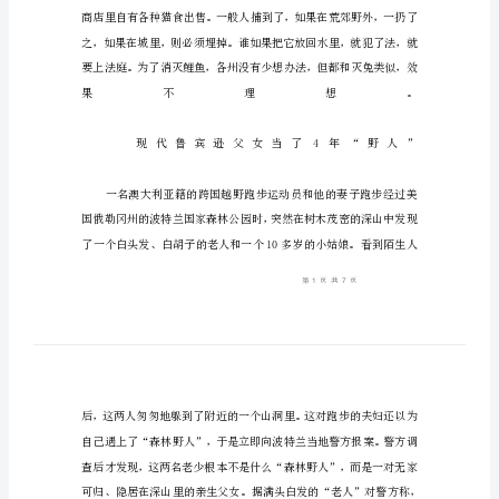
竟
成
“讨
人
嫌”
等
鲤
鱼
竟
成
“讨
人
嫌”