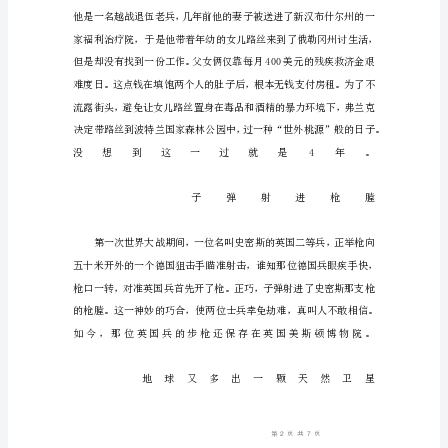
鲤
鱼
在
中
国
是
喜
庆
的
东
西，
但
在