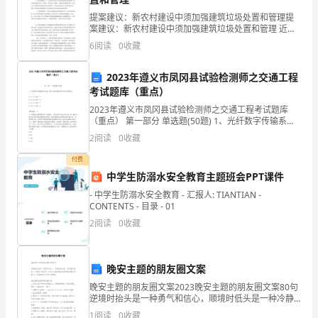
自
提案建议：新农村建设中须加强建筑垃圾处置和管理提
案建议：新农村建设中须加强建筑垃圾处置和管理 近几
100
年来农村生活条件逐步提高，生活环境也日益改善，尤
6
阅读
0
收藏
其是当下的“新农村建设”、“全面小康社会建设”
多
2023年遵义市凤冈县试验检测师之交通工程
年
考试题库（重点）
2023年遵义市凤冈县试验检测师之交通工程考试题库
前
（重点） 第一部分 单选题(50题) 1、光纤数字传输系统
2M电口的严重误码秒比特SESR标准值为（ ）。
从
2
阅读
0
收藏
A.≤5.5×10P^-5B.≤5
付费
欧
中学生防溺水安全教育主题班会PPT课件
洲
- 中学生防溺水安全教育 - 汇报人: TIANTIAN -
CONTENTS - 目录 - 01
引
2
阅读
0
收藏
进
后，
晚安主题的朋友圈文案
这
晚安主题的朋友圈文案2023晚安主题的朋友圈文案80句
逆境时抬头是一种勇气和信心，顺境时低头是一种冷静
和低调。下面给大家分享一些关于2023晚安主题的朋友
种
1
阅读
0
收藏