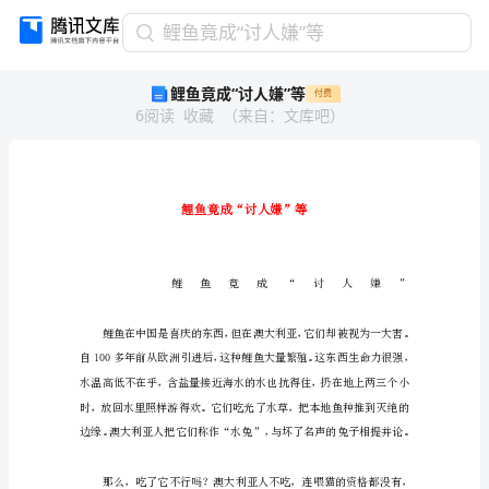
鲤
鲤鱼竟成“讨人嫌”等
鱼
鲤鱼竟成“讨人嫌”等
付费
竟
6
阅读
收藏
（
来自
：
文库吧
）
成
“讨
人
嫌”
等
鲤
鱼