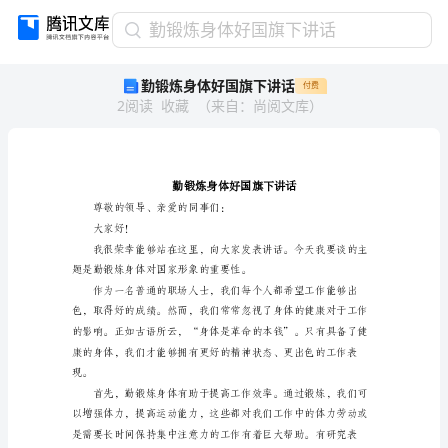
勤
勤锻炼身体好国旗下讲话
锻
勤锻炼身体好国旗下讲话
付费
炼
2
阅读
收藏
（
来自
：
尚阅文库
）
身
体
好
国
旗
下
尊敬的领导、亲爱的同事们：
讲
大家好！