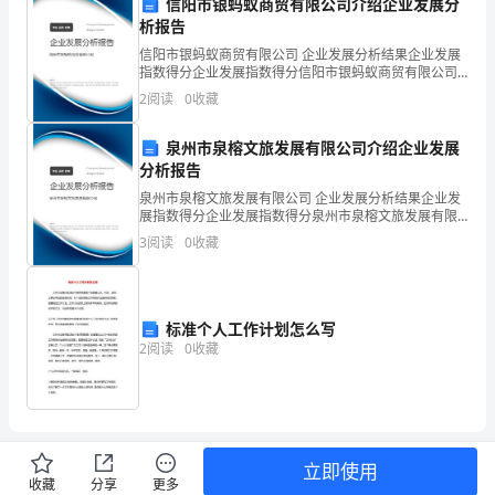
信阳市银蚂蚁商贸有限公司介绍企业发展分
家
析报告
信阳市银蚂蚁商贸有限公司 企业发展分析结果企业发展
发
指数得分企业发展指数得分信阳市银蚂蚁商贸有限公司
综合得分说明：企业发展指数根据企业规模、企业创
2
阅读
0
收藏
表
新、企业风险、企业活力四个维度对企业发展情况进行
评价。
讲
泉州市泉榕文旅发展有限公司介绍企业发展
分析报告
话。
泉州市泉榕文旅发展有限公司 企业发展分析结果企业发
今
展指数得分企业发展指数得分泉州市泉榕文旅发展有限
公司综合得分说明：企业发展指数根据企业规模、企业
3
阅读
0
收藏
创新、企业风险、企业活力四个维度对企业发展情况进
天
行评
我
标准个人工作计划怎么写
要
2
阅读
0
收藏
谈
的
主
立即使用
旗在世界的舞台上更
收藏
分享
更多
题