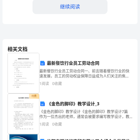
好！
继续阅读
我
很
荣
来投资，推动国家经济的发展。
幸
相关文档
能
最新餐饮行业员工劳动合同
够
最新餐饮行业员工劳动合同一、前言随着餐饮行业的快
速发展，员工的劳动权益保障日益成为人们关注的焦
站
点。因此，为了规范餐饮行业员工的劳动关系，保护员
1
阅读
0
收藏
工的合法权益，制定一份全面、详尽的员工劳动合同显
得尤为重要
在
付费
这
《金色的脚印》教学设计_3
《金色的脚印》教学设计《金色的脚印》教学设计7篇
里，
作为一位杰出的老师，通常会被要求编写教学设计，教
学设计一般包括教学目标、教学重难点、教学方法、教
1
阅读
0
收藏
向
学步骤与时间分配等环节。那么你有了解过教学设计吗
我们的个人素质。
大