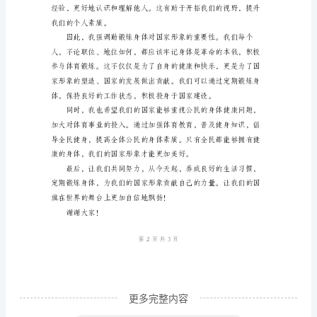
尊
敬
的
领
导、
亲
爱
的
同
事
们：
大
更多完整内容
家