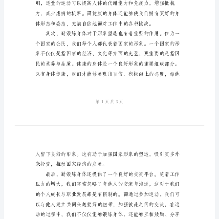
话
勤
锻
炼
身
体
好
现。
国
旗
下
讲
话