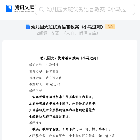
幼
幼儿园大班优秀语言教案《小马过河》
儿
幼儿园大班优秀语言教案《小马过河》
付费
园
2
阅读
收藏
（
来自
：
尚阅文库
）
大
班
优
秀
语
言
教案名称：小马过河
教
教案类型：语言教案