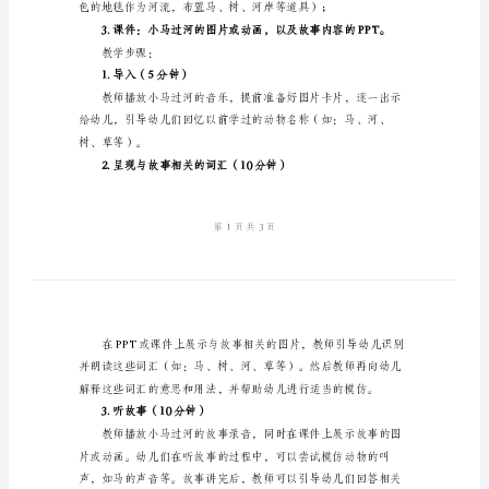
适用对象：幼儿园大班
案
教案时长：约40分钟
《小
教学目标：
马
过
河》
幼
4.提高幼儿的口语表达能力。
儿
教学准备：
园
大
班
优