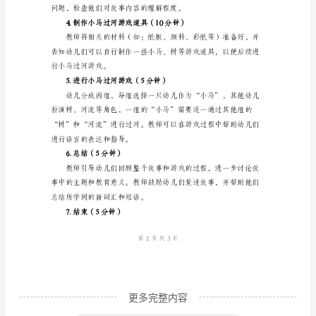
秀
教学步骤：
语
1.导入（5分钟）
言
教
案
《小
树、草等）。
马
过
河》
教
案
名
更多完整内容
称：