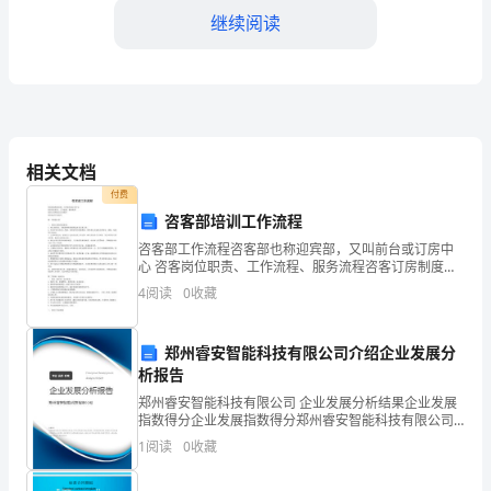
继续阅读
小
马
过
河
相关文档
教
付费
案
咨客部培训工作流程
3.听故事（10分钟）
咨客部工作流程咨客部也称迎宾部，又叫前台或订房中
类
心 咨客岗位职责、工作流程、服务流程咨客订房制度及
订房程序 咨客电话订房技巧 第一节咨客主管 一、咨客主
型：
4
阅读
0
收藏
管的岗位职责： 1、对上级负责，全权管理
语
郑州睿安智能科技有限公司介绍企业发展分
言
析报告
郑州睿安智能科技有限公司 企业发展分析结果企业发展
教
指数得分企业发展指数得分郑州睿安智能科技有限公司
综合得分说明：企业发展指数根据企业规模、企业创
案
1
阅读
0
收藏
新、企业风险、企业活力四个维度对企业发展情况进行
评价。