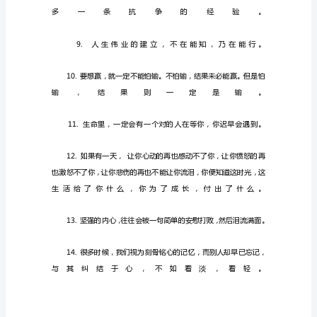
量
早
安
心
语
每
一
个
人
都
是
直
得