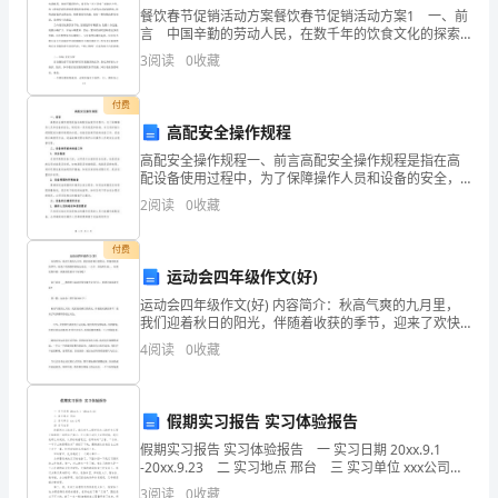
些
餐饮春节促销活动方案餐饮春节促销活动方案1 一、前
言 中国辛勤的劳动人民，在数千年的饮食文化的探索
正
和发展中，逐渐形成了风格各异的粤、鲁、湘、川等个
3
阅读
0
收藏
大菜系和具有属地方特色的食品。北京烤鸭，是北京
能
付费
量
高配安全操作规程
高配安全操作规程一、前言高配安全操作规程是指在高
来
配设备使用过程中，为了保障操作人员和设备的安全，
制定的一系列规范和标准。本文将详细介绍高配安全操
自
2
阅读
0
收藏
作规程的内容，包括设备使用前的准备工作、设备的正
确使用方
我
付费
运动会四年级作文(好)
激
运动会四年级作文(好) 内容简介：秋高气爽的九月里，
励。
我们迎着秋日的阳光，伴随着收获的季节，迎来了欢快
精彩的校运动会。一大早，全校师生就... 如果觉得不
4
阅读
0
收藏
下
错，就继续查看以下内容吧！ 以下是由 _
面
假期实习报告 实习体验报告
是
假期实习报告 实习体验报告 一 实习日期 20xx.9.1
-20xx.9.23 二 实习地点 邢台 三 实习单位 xxx公司
我
四 实习内容 转眼间大三结束了，我们电气工程学院大
3
阅读
0
收藏