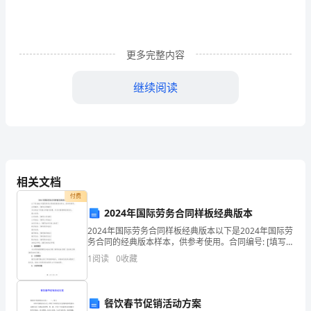
我
们
敬
更多完整内容
重，
继续阅读
生
活
和
工
相关文档
作
付费
2024年国际劳务合同样板经典版本
都
2024年国际劳务合同样板经典版本以下是2024年国际劳
务合同的经典版本样本，供参考使用。合同编号: [填写合
需
同编号]本合同由下列雇主和雇员签署，作为对雇佣事宜
1
阅读
0
收藏
的协议。雇主信息:公司名称: [填写公司
要
一
餐饮春节促销活动方案