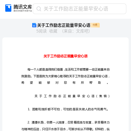
关
关于工作励志正能量早安心语
于
关于工作励志正能量早安心语
付费
工
5
阅读
收藏
（
来自
：
文库吧
）
作
励
志
正
能
量
早