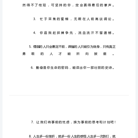
安
心
语
关
于
工
作
励
志
正
能