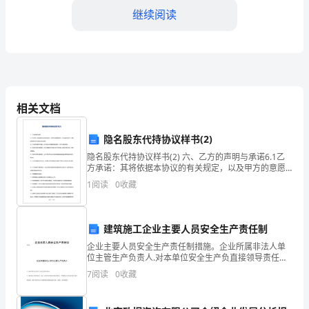
继续阅读
楝
枝
叶
化
MitsubishiChemicalCorporation
相关文档
学
成
隐名股东代持协议样书(2)
隐名股东代持协议样书(2) 六、乙方的声明与承诺6.1乙
分
方承诺：其将依据本协议的有关规定，以及甲方的意愿
或指令，合法实施代持行为，保障和实现甲方对代
研
1
阅读
0
收藏
究
建筑施工企业主要人员安全生产责任制
论
企业主要人员安全生产责任制措施。企业所属非法人单
文
位主管生产负责人.对本单位安全生产负直接领导责任：.
落实施工组织设计，施工方案中各项安全技术要求，严
7
阅读
0
收藏
导
格执行安全技术措 施审批制度，施工项目安全交底制度
及
读::