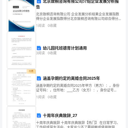
北京致桐咨询有限公司介绍企业发展分析报
告
印
北京致桐咨询有限公司 企业发展分析结果企业发展指数
楝
得分企业发展指数得分北京致桐咨询有限公司综合得分
说明：企业发展指数根据企业规模、企业创新、企业风
1
阅读
0
收藏
有
险、企业活力四个维度对企业发展情况进行评价。该企
业的
很
强
幼儿园托班德育计划通用
3
阅读
0
收藏
的
昆
付费
虫
涵盖孕期约定的离婚合同2025年
涵盖孕期约定的离婚合同2025年甲方（男方）：，身份
拒
证号码：，住所地：____乙方（女方）：，身份证号
码：，住所地：____鉴于甲乙双方因感情不和，无法继续
1
阅读
0
收藏
食
维持婚姻关系，经友好协商一致，现就离婚事宜达
活
十周年庆典致辞_27
性
十周年庆典致辞 十周年庆典致辞【热门】 在日常学习、
工作抑或是生活中，大家总少不了要接触或使用致辞