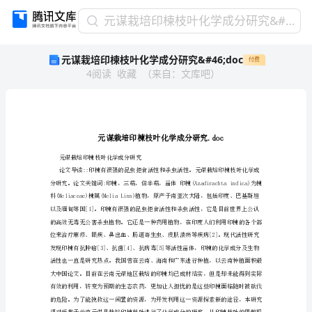
元
元谋栽培印楝枝叶化学成分研究&#46;doc
谋
元谋栽培印楝枝叶化学成分研究&#46;doc
付费
栽
4
阅读
收藏
（
来自
：
文库吧
）
培
印
楝
枝
叶
化
学
元谋栽培印楝枝叶化学成分研究