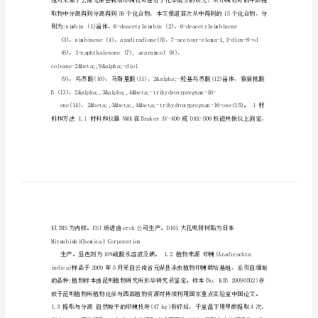
成
分
研
究
&#46;doc
元
谋
栽
培
印
楝