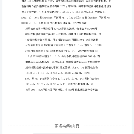
枝
叶
化
学
colvane-2&beta;,9&alpha;-diol
成
分
研
究.doc
元
谋
栽
培
更多完整内容
印