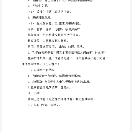
习
目
2自制生字词卡片。
标
课时划分
两课时
1
教学设计
认
第一课时
识
教学过程
“兼
一、导入
仆”
1．板书：孔子拜师。
等
2．简介孔子的情况。
7
个
生