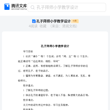
孔
孔子拜师小学教学设计
子
孔子拜师小学教学设计
付费
拜
4
阅读
收藏
（
来自
：
贤阅文档
）
师
小
学
教
学
设
学习目标
计