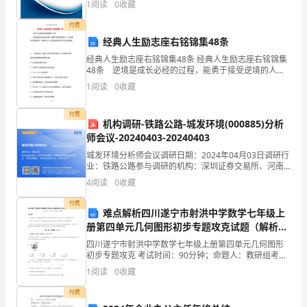
确、
1
阅读
0
收藏
业风险、企业活力四个维度对企业发展情况进行评价。
该企
流
付费
五、作业:抄词，读课文。
经典人生励志座右铭锦集48条
利、
经典人生励志座右铭锦集48条 经典人生励志座右铭锦集
48条 逆境是成长必经的过程，能勇于接受逆境的人，
有
生命就会日渐的茁壮。下面是关于人生励志座右铭48条,
1
阅读
0
收藏
欢迎阅读。1、一两家成功，就误认
感
付费
情
机构调研-铁路公路-城发环境(000885)分析
师会议-20240403-20240403
地
城发环境分析师会议调研日期：2024年04月03日调研行
业：铁路公路参与调研的机构：深圳证券交易所、河南
朗
省证券期货基金业协会、中原证券股份、中国中金财富
4
阅读
0
收藏
证券、河南汇众等///调研基本情况调研对象：城发
读
付费
难点解析四川遂宁市射洪中学数学七年级上
课
册第四单元几何图形初步专题攻克试题（解析
版）
文。
四川遂宁市射洪中学数学七年级上册第四单元几何图形
初步专题攻克 考试时间：90分钟；命题人：教研组考生
了
注意：1、本卷分第I卷（选择题）和第Ⅱ卷（非选择题）
1
阅读
0
收藏
两部分，满分100分，考试时间90分钟2、答卷前
解
付费