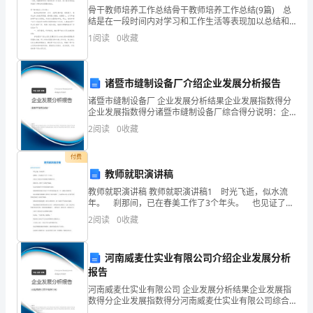
读
骨干教师培养工作总结骨干教师培养工作总结(9篇) 总
结是在一段时间内对学习和工作生活等表现加以总结和
写
概括的一种书面材料，它可以促使我们思考，不如立即
1
阅读
0
收藏
行动起来写一份总结吧。你所见过的总结应该是什么
“远
近
日夜兼程：白天黑夜都在赶路。
诸暨市缝制设备厂介绍企业发展分析报告
闻
诸暨市缝制设备厂 企业发展分析结果企业发展指数得分
企业发展指数得分诸暨市缝制设备厂综合得分说明：企
名、
业发展指数根据企业规模、企业创新、企业风险、企业
2
阅读
0
收藏
活力四个维度对企业发展情况进行评价。该企业的综合
相
评价
付费
距、
教师就职演讲稿
拜师求学的事。（出示挂图）
教师就职演讲稿 教师就职演讲稿1 时光飞逝，似水流
学
三、讲读第一自然段
年。 刹那间，已在春美工作了3个年头。 也见证了春
美从开园到现在的辉煌历史。 我很庆幸，能有今天的
问”
2
阅读
0
收藏
这些成就。 而这些成就离不开园长的鼓励与栽
河南威麦仕实业有限公司介绍企业发展分析
2
报告
3.直到有感情地朗读第一
正
河南威麦仕实业有限公司 企业发展分析结果企业发展指
数得分企业发展指数得分河南威麦仕实业有限公司综合
四、小结
得分说明：企业发展指数根据企业规模、企业创新、企