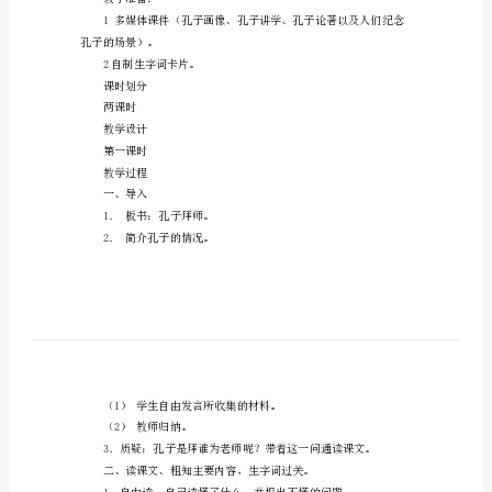
能正确读写“远近闻名、相距
孔
子
过，感受孔子、老子的品行。
拜
师
敬师长。
小
教学重点：
学
1了解孔子拜师的过程。
教
学
教学难点：
设
计
教学准备：
学
孔子的场景）。