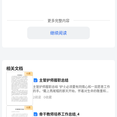
词。
会
写
更多完整内容
“闻、
继续阅读
尘”
等
（2）教师归纳。
12
个
相关文档
生
付费
主管护师履职总结
字。
主管护师履职总结 “护士必须要有同情心和一双愿意工作
2．齐读生字词：
能
的手。”戴上燕尾帽的那天开始，怀着对生命的敬重和对
理想的追求，我温柔又坚决地践行着南丁格尔的格言。
（1）读准生字词(2)认
2
阅读
0
收藏
正
时间如白驹过隙，一晃二十多年了，走过内科、走过急
诊
3．理解词语意思。
确
付费
骨干教师培养工作总结_4