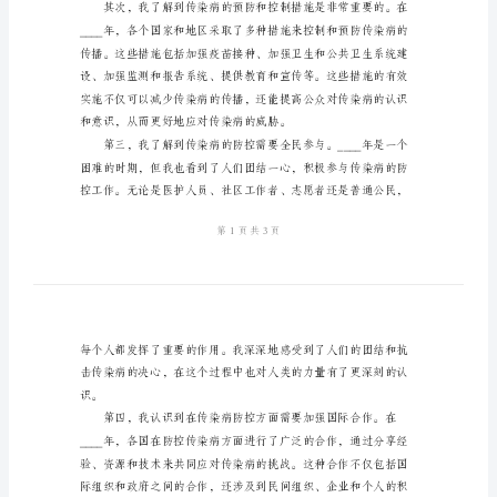
会
总
结
和心得。
2024
年
传
染
病
知
识
染病的威胁。
心
得