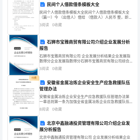
的
民间个人借款借条模板大全
传
民间个人借款借条模板大全民间个人借款借条模板大全
（篇一）今 （出借人）借给 （借款人）人民币 整，即￥
染
元。借款期限自**年 月 日
3
阅读
0
收藏
病
石狮市宝雅商贸有限公司介绍企业发展分析
危
报告
机。
石狮市宝雅商贸有限公司 企业发展分析结果企业发展指
效的措施非常重要，不能轻视。
数得分企业发展指数得分石狮市宝雅商贸有限公司综合
____
得分说明：企业发展指数根据企业规模、企业创新、企
3
阅读
0
收藏
业风险、企业活力四个维度对企业发展情况进行评价。
年
该企
付费
安徽省金属冶炼企业安全生产应急救援队伍
出
管理办法
安徽省金属冶炼企业安全生产应急救援队伍管理办法第
现
一章总则第一条为加强全省金属冶炼企业应急救援队伍
（以下简 称应急救援队伍）管理，提高防范和应对金属
了
8
阅读
0
收藏
冶炼企业生产 安全事故的应急救援能力，根据《中华人
民共
许
北京中鑫融通投资管理有限公司介绍企业发
展分析报告
多
的威胁，保护人类的生活和健康。
北京中鑫融通投资管理有限公司 企业发展分析结果企业