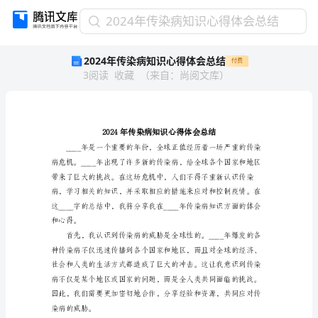
2024
2024年传染病知识心得体会总结
年
2024年传染病知识心得体会总结
付费
传
3
阅读
收藏
（
来自
：
尚阅文库
）
染
病
知
识
心
得
体