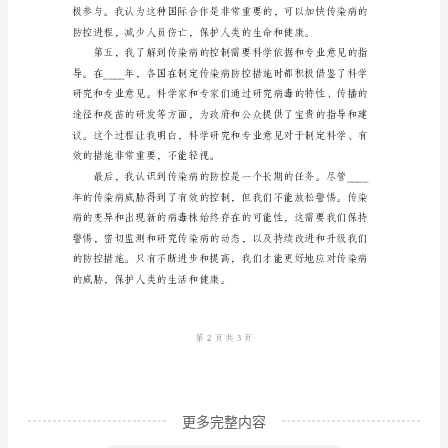
体
会
总
结
____
年
是
一
个
重
要
的
更多完整内容