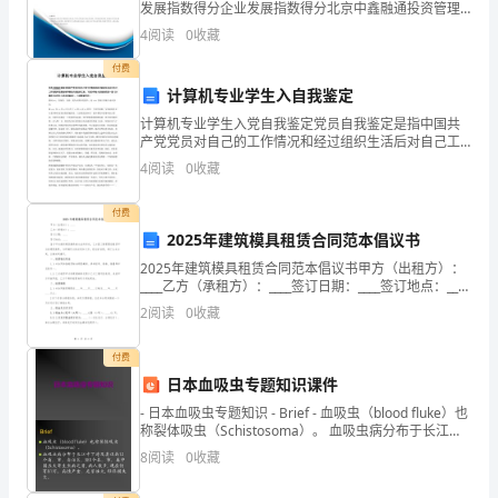
新
发展指数得分企业发展指数得分北京中鑫融通投资管理
有限公司综合得分说明：企业发展指数根据企业规模、
4
阅读
0
收藏
企业创新、企业风险、企业活力四个维度对企业发展情
的
况进
付费
传
计算机专业学生入自我鉴定
染
计算机专业学生入党自我鉴定党员自我鉴定是指中国共
产党党员对自己的工作情况和经过组织生活后对自己工
作表现和思想觉悟等情况向党组织汇报。下面分享给大
病，
4
阅读
0
收藏
家阅读的是一篇《计算机专业学生入党自我鉴定》，大
家敬请
给
付费
2025年建筑模具租赁合同范本倡议书
全
2025年建筑模具租赁合同范本倡议书甲方（出租方）：
球
____乙方（承租方）：____签订日期：____签订地点：____
鉴于甲方拥有建筑模具的合法所有权，乙方因工程需要
2
阅读
0
收藏
各
拟租赁甲方的建筑模具，为明确双方
个
付费
日本血吸虫专题知识课件
国
- 日本血吸虫专题知识 - Brief - 血吸虫（blood fluke）也
称裂体吸虫（Schistosoma）。 血吸虫病分布于长江中
家
下游及其以
8
阅读
0
收藏
和