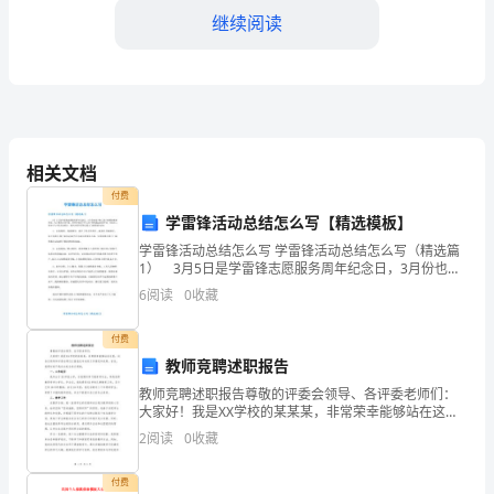
年
继续阅读
份，
全
球
正
相关文档
值
识。
付费
学雷锋活动总结怎么写【精选模板】
经
学雷锋活动总结怎么写 学雷锋活动总结怎么写（精选篇
历
1） 3月5日是学雷锋志愿服务周年纪念日，3月份也是
个体工商户验照的重要阶段。为了确保行动不便、身体
6
阅读
0
收藏
着
有病的个体工商户顺利通过验照审查，东胜区工商分局
一
付费
教师竞聘述职报告
场
教师竞聘述职报告尊敬的评委会领导、各评委老师们：
大家好！我是XX学校的某某某，非常荣幸能够站在这
严
里，向各位领导和评委老师们汇报我近年来的工作情况
2
阅读
0
收藏
和成果。首先，我想对给予我这次机会表示感谢。一、
重
工作经历
付费