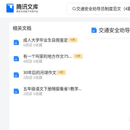
交
通
相关文档
交通安全劝导
安
成人大学毕业生自我鉴定
付费
全
0
阅读
0
收藏
有一个叫家的地方作文750字
劝
付费
4
阅读
0
收藏
导
30年后的月球作文
付费
2
阅读
0
收藏
员
五年级语文下册隔窗看雀1教学反思鄂教版
2
阅读
0
收藏
制
本制度。
度
范