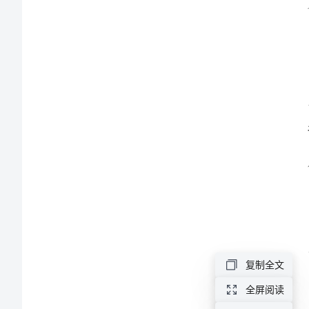
文
（4
发生。
篇）
交
通
安
全
劝
导
员
复制全文
制
全屏阅读