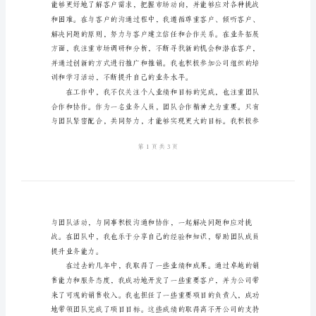
书
自己的能力。
2024
年
业
务
人
员
晋
的信任和满意度。
升
申
请
书