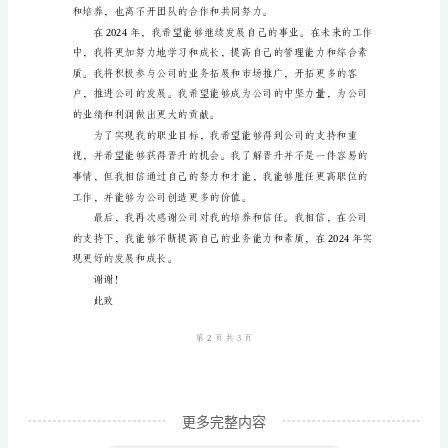
尊
敬
的
领
导：
您
好！
我
是
贵
公
司
更多完整内容
的