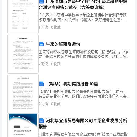
广东深圳市高级中学数学七年级上册期中综
多
合测评专题练习试卷（含答案详解）
广东深圳市高级中学数学七年级上册期中综合测评专题
年。
练习 考试时间：90分钟；命题人：教研组考生注意：
1、本卷分第I卷（选择题）和第Ⅱ卷（非选择题）两部
感
1
阅读
0
收藏
分，满分100分，考试时间90分钟2、答卷前，考生务
的业绩和利润做出更大的贡献。
谢
生来的解释及造句
公
生来的解释及造句 生来的解释及造句（精选6篇），下面
是小编给各位读者分享的生来的解释及造句，欢迎大家
司
分享。篇1：生来的解释及造句 1、他生来就哑。 2、你
2
阅读
0
收藏
和我生来就是有才能，
给
我
【精华】暑期实践报告10篇
提
【精华】暑期实践报告10篇暑期实践报告 篇1 作为一
名英语专业的学生，我们应该好好考虑适合我们的未来
供
是什么。我从小到大的愿望就是做一个老师，如今学习
2
阅读
0
收藏
英语专业之后，我的目标也变成了成为一名英语老师。
所
了
现更好的发展和成长。
河北华宜通贸易有限公司介绍企业发展分析
一
报告
谢谢！
个
河北华宜通贸易有限公司 企业发展分析结果企业发展指