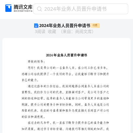
2024
2024年业务人员晋升申请书
年
2024年业务人员晋升申请书
付费
业
3
阅读
收藏
（
来自
：
尚阅文库
）
务
人
员
晋
升
申
尊敬的领导：
请