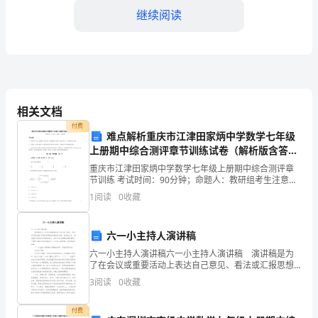
一
继续阅读
名
业
务
人
相关文档
提升业务能力。
付费
员，
难点解析重庆市江津田家炳中学数学七年级
上册期中综合测评章节训练试卷（解析版含答
在
案）
重庆市江津田家炳中学数学七年级上册期中综合测评章
公
节训练 考试时间：90分钟；命题人：教研组考生注意：
1、本卷分第I卷（选择题）和第Ⅱ卷（非选择题）两部
1
阅读
0
收藏
分，满分100分，考试时间90分钟2、答卷前，考生
司
工
六一小主持人演讲稿
六一小主持人演讲稿六一小主持人演讲稿 演讲稿是为
作
了在会议或重要活动上表达自己意见、看法或汇报思想
工作情况而事先准备好的文稿。在现在社会，演讲稿对
已
3
阅读
0
收藏
我们的作用越来越大，来参考自己需要的演讲稿吧！下
面是
有
付费