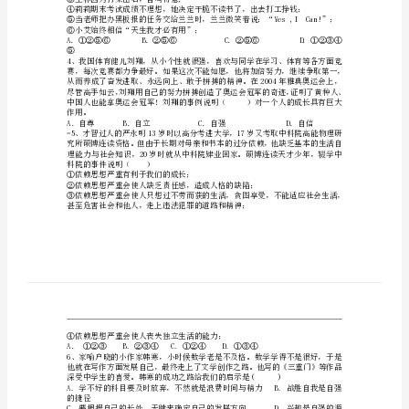
④能长时间的做一件事，
德
上
（）
册
①有自信才能有成绩，有成绩就会更自信。
期
末
测
试
3、下列属于自信的表现的有（）
北
③王林因为打架出名，自鸣得意；
师
大
⑥小艾始终相信“天生我才必有用”；