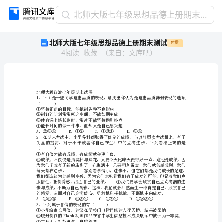
北
北师大版七年级思想品德上册期末测试
师
北师大版七年级思想品德上册期末测试
付费
大
4
阅读
收藏
（
来自
：
文库吧
）
版
七
年
级
思
北师大版政治七年级期末试卷
想
（）
①坚持正确的目标，能抵制各种不良影响
②制订的计划常常束之高阁，不能如期完成
品
③体育课上练长跑时，常