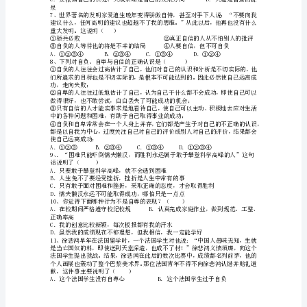
版
⑤
政
治
七
年
作用。
级
期
末
科院的事件说明（）
①依赖思想严重有利于我们的成长；
试
卷
1、
下
面