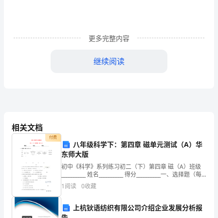
是
一
更多完整内容
些
同
继续阅读
学
④依赖思想严重会使人丧
意
志
品
相关文档
的捷径
付费
质
八年级科学下：第四章 磁单元测试（A）华
东师大版
泉
的
初中《科学》系列练习初二（下）第四章 磁（A）班级
表
__________ 姓名__________ 得分__________一、选择题（每
题3分共51分）1、下面几个磁体周围磁感线分布的图错
1
阅读
0
收藏
重大发明。这说明（）
误
现，
上杭钬语纺织有限公司介绍企业发展分析报
请
告