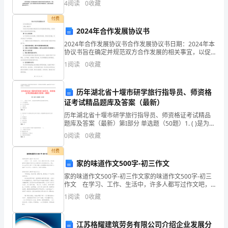
C
4
阅读
0
收藏
是，在实际操作中，招标评标过程中存在着很多问题，
现
如评标过程
付费
的
2024年合作发展协议书
2024年合作发展协议书合作发展协议书日期：2024年本
选
协议书旨在确定并规范双方合作发展的相关事宜，以促
进双方之间的共同发展和利益。第一条 合作目的为了利
1
阅读
0
收藏
项
歉，这件事主要说明了（）
用双方互补优势，实现共同发展、实现互利共赢，双
（
历年湖北省十堰市研学旅行指导员、师资格
）
证考试精品题库及答案（最新）
历年湖北省十堰市研学旅行指导员、师资格证考试精品
①
题库及答案（最新）第I部分 单选题（50题）1. ( )是为了
分析、总结每天的研学活动效果召开的。A: 工作部署会
坚
0
阅读
0
收藏
B: 日工作总结会C: 行前课D:
付费
持
家的味道作文500字-初三作文
正
家的味道作文500字-初三作文家的味道作文500字-初三
作文 在学习、工作、生活中，许多人都写过作文吧，
确
作文根据写作时限的不同可以分为限时作文和非限时作
1
阅读
0
收藏
文。那么，怎么去写作文呢？以下是小编为大家整
的
江苏格耀建筑劳务有限公司介绍企业发展分