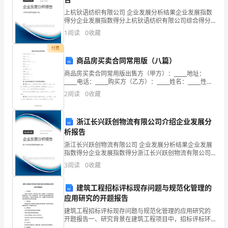
找
上杭钬语纺织有限公司 企业发展分析结果企业发展指数
得分企业发展指数得分上杭钬语纺织有限公司综合得分
出
说明：企业发展指数根据企业规模、企业创新、企业风
1
阅读
0
收藏
险、企业活力四个维度对企业发展情况进行评价。该企
功，走向失败；
你
业的
付费
商品房买卖合同常用版（八篇）
认
商品房买卖合同常用版出售方（甲方）：_____地址：
为
_____电话：_____购买方（乙方）：_____姓名：_____性
别：_____出生日期：_____国籍：_____身份证号码：_____
2
阅读
0
收藏
是
电话：
意
使自己远离成功；
浙江长兴跃创物流有限公司介绍企业发展分
析报告
志
浙江长兴跃创物流有限公司 企业发展分析结果企业发展
话说明了（）
品
指数得分企业发展指数得分浙江长兴跃创物流有限公司
A．只要敢于攀登科学高峰，就不会遇到困难
综合得分说明：企业发展指数根据企业规模、企业创
3
阅读
0
收藏
质
新、企业风险、企业活力四个维度对企业发展情况进行
评价。
薄
建筑工程招标评标现存问题与规范化管理的
应用研究的开题报告
弱
建筑工程招标评标现存问题与规范化管理的应用研究的
开题报告一、研究背景在建筑工程项目中，招标评标环
正确率高
表
节是十分重要的，它关系到项目发展质量和安全。但