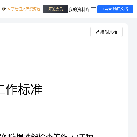
立享超值文库资源包
我的资料库
开通会员
Login 腾讯文档
编辑文档