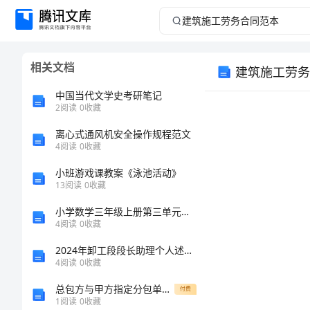
建
筑
相关文档
建筑施工劳务
施
中国当代文学史考研笔记
工
2
阅读
0
收藏
离心式通风机安全操作规程范文
劳
4
阅读
0
收藏
务
小班游戏课教案《泳池活动》
13
阅读
0
收藏
合
小学数学三年级上册第三单元《四边形》教案
4
阅读
0
收藏
同
2024年卸工段段长助理个人述职报告
范
4
阅读
0
收藏
总包方与甲方指定分包单位安全文明施工协议
付费
本
1
阅读
0
收藏