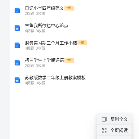
编
日记小学四年级范文
付费
2
阅读
0
收藏
号：
生鱼我所欲也中心论点
________
6
阅读
0
收藏
建
财务实习期三个月工作小结
付费
4
阅读
0
收藏
筑
初三学生上学期评语
施
付费
2
阅读
0
收藏
工
苏教版数学二年级上册教案模板
劳
9
阅读
0
收藏
务
合
同
复制全文
范
全屏阅读