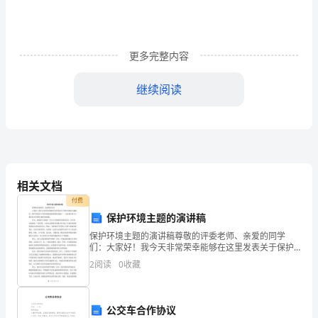
习、
工
作
更多完整内容
或
继续阅读
是
生
大睡。
活
中，
相关文档
好的朋友，它会一直陪着我。
大
付费
保护环境主题的演讲稿
家
保护环境主题的演讲稿尊敬的评委老师、亲爱的同学
们：大家好！我今天非常荣幸能够在这里发表关于保护
对
环境的主题演讲。保护环境是当今世界面临的最重要的
2
阅读
0
收藏
问题之一，也是我们每个人都应该关注和努力解决的问
都
题。首先，
不
公交车合作协议