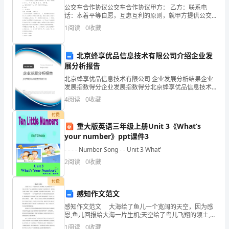
陌
公交车合作协议公交车合作协议甲方： 乙方：联系电
话：本着平等自愿，互惠互利的原则，就甲方提供公交
生
车车贴给乙方作广告宣 传事宜，经甲乙双方共同协商达
1
阅读
0
收藏
成以下协议： 一、乙方向甲方租赁公交车车身做车贴
吧，
北京蜂享优品信息技术有限公司介绍企业发
作
展分析报告
文
北京蜂享优品信息技术有限公司 企业发展分析结果企业
发展指数得分企业发展指数得分北京蜂享优品信息技术
是
有限公司综合得分说明：企业发展指数根据企业规模、
4
阅读
0
收藏
企业创新、企业风险、企业活力四个维度对企业发展情
从
况进
付费
重大版英语三年级上册Unit 3《What’s
内
your number》ppt课件3
部
- - - - Number Song - - Unit 3 What’
2
阅读
0
收藏
言
语
付费
感知作文范文
向
感知作文范文 大海给了鱼儿一个宽阔的天空，因为感
恩,鱼儿回报给大海一片生机;天空给了鸟儿飞翔的领土,因
外
为感恩,鸟儿回报给天空一处美丽;大地给了树木一片沃土,
1
阅读
0
收藏