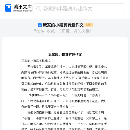
我
我家的小猫真有趣作文
家
我家的小猫真有趣作文
付费
的
5
阅读
收藏
（
来自
：
贤阅文档
）
小
猫
真
有
趣
作
我家的小猫真有趣作文
文