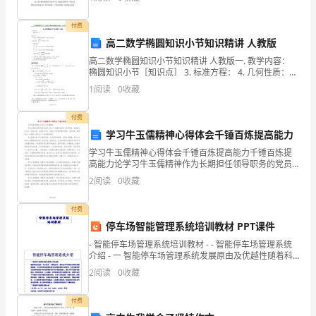
因为感恩,大树反赠给大地丝丝阴凉.
部
付费
言
高二数学椭圆知识小节知识精讲 人教版
语
高二数学椭圆知识小节知识精讲 人教版一. 教学内容：
椭圆知识小节［知识点］ 3. 标准方程： 4. 几何性质：范
的
围、对称性、焦半径、长半轴、短半轴 5.
1
阅读
0
收藏
过
付费
渡，
学习牛玉儒精神心得体会千锤百炼提高能力
学习牛玉儒精神心得体会千锤百炼提高能力千锤百炼提
即
高能力论学习牛玉儒精神作为长期担任领导职务的党员
干部，牛玉儒同志经历了很多考验。他坚持立党为公，
2
阅读
0
收藏
从
执政为民，在实践中学习，经受住了各种困难的考验，
千锤百炼
经
付费
停车场智能管理系统培训教材 PPT课件
过
- 智能停车场管理系统培训教材 - - 智能停车场管理系统
介绍 - 一 智能停车场管理系统发展原由及优越性随着科
压
技的进步，
2
阅读
0
收藏
缩
付费
的