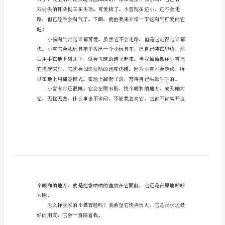
我
家
的
小
猫
真
有
趣
作
文
我
家