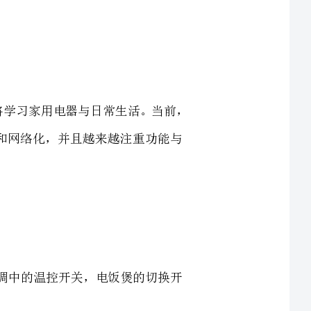
新的知识内容，新的学习起点，本章将学习家用电器与日常生活。当前，
现智能化、数字化和网络化，并且越来越注重功能与
运转．如电器开关，空调中的温控开关，电饭煲的切换开
器的功能．如电热器中的加热系统，空调、电冰箱中的制
造成事故．如电热器中的过热保护器，保险丝，跌倒自动