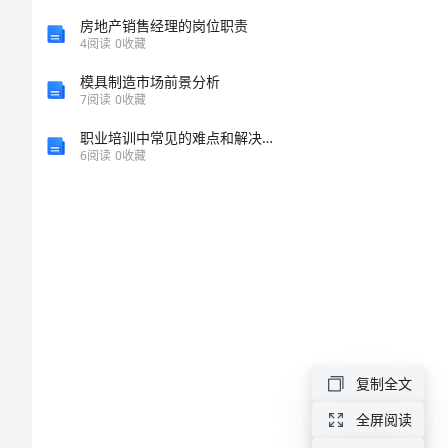
器
房地产销售经理的岗位职责
（一）
4
阅读
0
收藏
与
模具制造市场前景分析
7
阅读
0
收藏
日
（二）
职业培训中常见的难点和解决方案
6
阅读
0
收藏
常
生
关等．
活
第
冷系统等．
二
断开开关等．
复制全文
节
全屏阅读