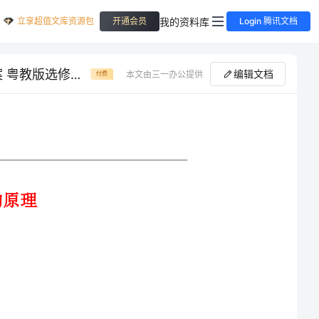
立享超值文库资源包
我的资料库
开通会员
Login 腾讯文档
高中物理 第四章 家用电器与日常生活 第二节 常见家用电器的原理教案 粤教版选修11
编辑文档
本文由三一办公提供
付费