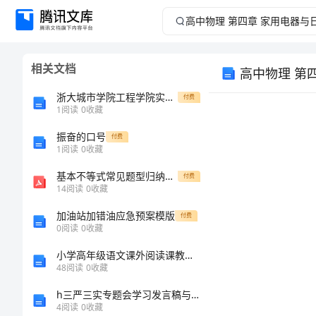
高
中
相关文档
物
浙大城市学院工程学院实验中心劳务派遣人员招考聘用模拟考试练习卷含答案第0版
付费
理
1
阅读
0
收藏
振奋的口号
第
付费
1
阅读
0
收藏
四
基本不等式常见题型归纳汇总
付费
教学目标：
14
阅读
0
收藏
章
1、
加油站加错油应急预案模版
付费
2、
0
阅读
0
收藏
家
教学重、难点
小学高年级语文课外阅读课教学设计
用
48
阅读
0
收藏
h三严三实专题会学习发言稿与“党政同责、一岗双责”规定实施方案合集
电
4
阅读
0
收藏
教学过程：