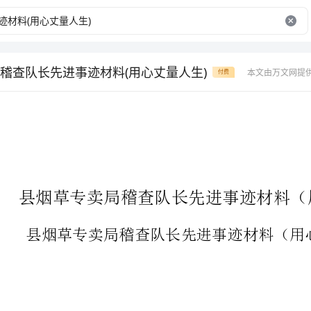
稽查队长先进事迹材料(用心丈量人生)
本文由万文网提
付费