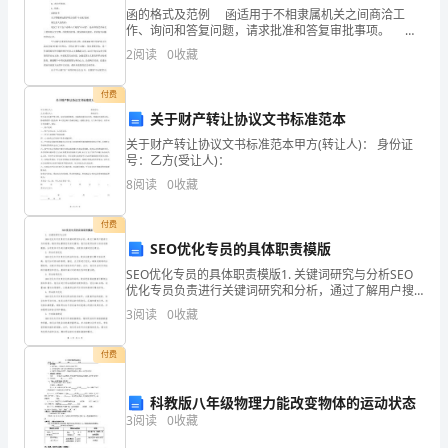
终
函的格式及范例 函适用于不相隶属机关之间商洽工
述
作、询问和答复问题，请求批准和答复审批事项。 函
格式内容 1、标题。写成"关于xxx的函"。 2、主送
2
阅读
0
收藏
机关。 3、原由。 4、函告
职
付费
述
关于财产转让协议文书标准范本
廉
关于财产转让协议文书标准范本甲方(转让人)： 身份证
号：乙方(受让人)：
报
8
阅读
0
收藏
告
付费
范
SEO优化专员的具体职责模版
SEO优化专员的具体职责模版1. 关键词研究与分析SEO
文
优化专员负责进行关键词研究和分析，通过了解用户搜
索行为和趋势，确定网站需要优化的关键词。他们会使
篇
3
阅读
0
收藏
用各种工具来收集数据，分析竞争对手的关键词策略，
1
付费
同
科教版八年级物理力能改变物体的运动状态
志
3
阅读
0
收藏