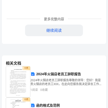
廉
报
告
更多完整内容
范
继续阅读
文
（精
选
30
相关文档
篇）
付费
2023
2024年火锅店老员工辞职报告
2024年火锅店老员工辞职报告尊敬的领导：您好！我是
个
贵火锅店的老员工XXX，在此向您报告我决定辞去工作的
原因和感受。首先，我想先表达我对贵火锅店这几年的
1
阅读
0
收藏
人
感谢和对公司的认可。在我加入贵火锅店以来，我深深
年
付费
函的格式及范例