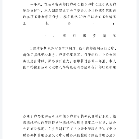
告
范
文
2023
个
人
年
终
述
职
述
廉