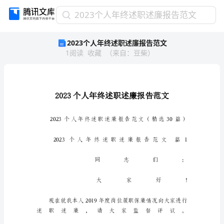
2023
2023个人年终述职述廉报告范文
个
2023个人年终述职述廉报告范文
人
1
阅读
收藏
（
来自
：
豆柴
）
年
终
述
职
述
廉
报