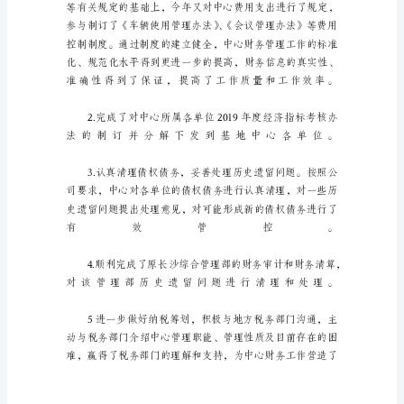
报
告
范
文
2023
个
人
年
终
述
职
述