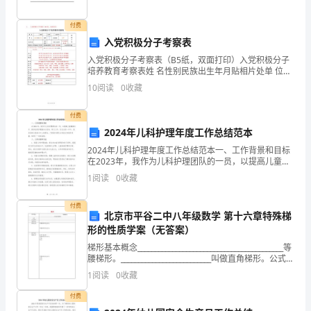
们：
大
付费
入党积极分子考察表
家
入党积极分子考察表（B5纸，双面打印）入党积极分子
培养教育考察表姓 名性别民族出生年月贴相片处单 位国
好!
际经济贸易学院籍贯**省**市文化程度高中现任职务是
10
阅读
0
收藏
否团员申请入党时间与入党申请书一致确定为入
现
付费
在
2024年儿科护理年度工作总结范本
就
2024年儿科护理年度工作总结范本一、工作背景和目标
在2023年，我作为儿科护理团队的一员，以提高儿童健
我
康水平、提供优质护理服务为目标，努力工作。在过去
1
阅读
0
收藏
的一年中，我们坚持以患者为中心的理念，不断提升团
本
付费
北京市平谷二中八年级数学 第十六章特殊梯
人
形的性质学案（无答案）
2019
梯形基本概念__________________________________________等
腰梯形。__________________________叫做直角梯形。公式公
年
式推导重要性质重要定理
1
阅读
0
收藏
度
付费