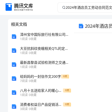
2024
年
相关文档
2024年酒
酒
漳州宝中国际旅行社有限公司芗城佳苑营业部介绍企业发展分析报告
店
1
阅读
0
收藏
员
大豆抗斜纹夜蛾相关QTL的定位以及GmCDPK1基因的功能研究的开题报告
1
阅读
0
收藏
工
最新昌黎县试验检测师之交通工程考试题库精品（名校卷）
1
阅读
0
收藏
劳
给妈妈的一封信作文200字
付费
7
阅读
0
收藏
动
八月十五送给家人的暖心贺词
付费
合
1
阅读
0
收藏
消费者权益日产品促销活动方案word模板
付费
同
3
阅读
0
收藏