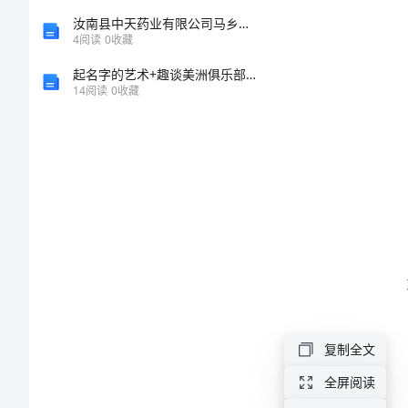
范
汝南县中天药业有限公司马乡镇第三药店介绍企业发展分析报告
4
阅读
0
收藏
文
起名字的艺术+趣谈美洲俱乐部名称
14
阅读
0
收藏
2024
年
酒
店
员
工
劳
动
复制全文
合
全屏阅读
同