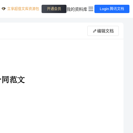
立享超值文库资源包
我的资料库
开通会员
Login 腾讯文档
编辑文档