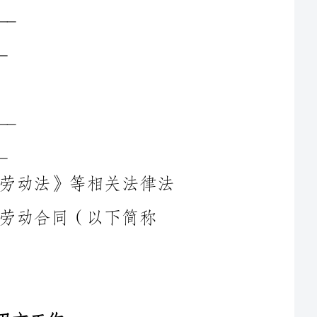
鉴于甲乙双方根据《中华人民共和国劳动法》等相关法律法
下简称
2.本合同约定了甲方与乙方之间的工作内容、工作地点、工作
岗位：乙方将被分配到甲方所指定的酒店岗位工作。