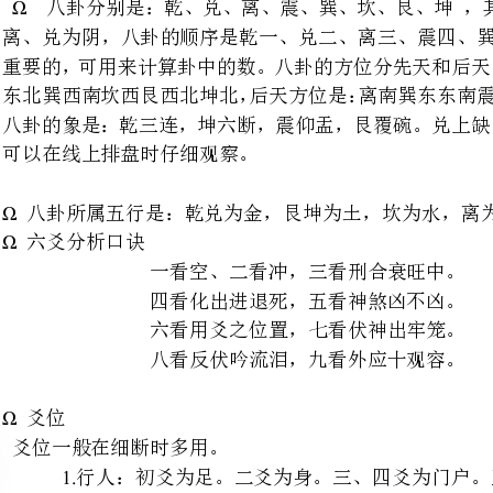
可以在线上排盘时仔细观察。
八卦所属五行是：乾兑为金，艮坤为土，坎为水，离为火，震巽为木。
口诀
一看空、二看冲，三看刑合衰旺中。
四看化出进退死，五看神煞凶不凶。
六看用爻之位置，七看伏神出牢笼。
八看反伏吟流泪，九看外应十观容。
爻位一般在细断时多用。
行人：初爻为足。二爻为身。三、四爻为门户。五爻为道路六爻为远处。
家宅：初爻为井、地基。二爻
人、道路。六爻为栋梁、墙壁。
政事：初、二爻为万物、民众
为天、退位顾问。
盗贼：初爻为家贼，二、三爻为邻里贼，四、五、六爻为远处贼。
身体：初、二、三爻为下半部四、五爻为胸，背部六爻为头部。
神煞指六神与神煞一般以六神为主
可视为六神之属性非真力。