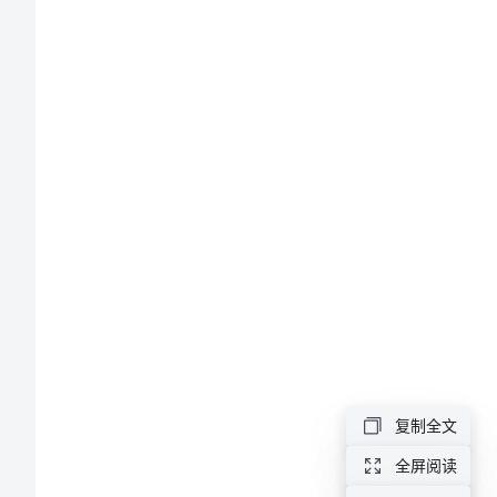
峦
Ω
予
Ω
六爻分析
痈
印
朵
惕
Ω
爻位
蚁
1.
2.
腻
贤
3.
崖
4.
5.
镍
复制全文
Ω
神煞
辆
全屏阅读