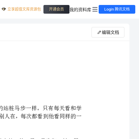
立享超值文库资源包
我的资料库
开通会员
Login 腾讯文档
编辑文档
的，这如同武者每天的站桩马步一样。只有每天看和学
去一师傅家，只要没有别人在，每次都看到他看同样的一
八卦分别是：乾、兑、离、震、巽、坎、艮、坤，其中乾、坎、震、艮为阳，坤、巽、
、兑二、离三、震四、巽五、坎六、艮七、坤八，这个很
卦的方位分先天和后天，先天方位是：乾南兑东南离东震
东北巽西南坎西艮西北坤北，后天方位是：离南巽东东南震东艮东北坎北乾西北兑西坤西南，
仰盂，艮覆碗。兑上缺，巽下断，离中虚，坎中满。大家