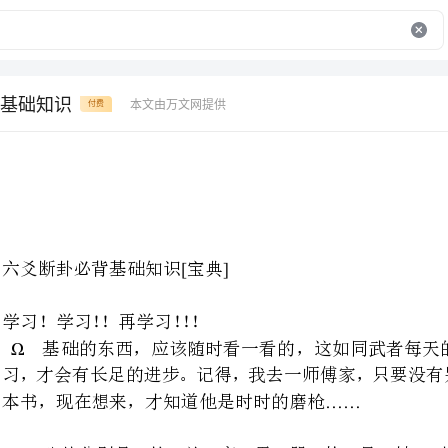
基础知识
本文由万文网提供
付费
[]
六爻断卦必背基础知识宝典
学习！学习！！再学习！！！
基础的东西，应该随时看一看
习，才会有长足的进步。记得，我
……
本书，现在想来，才知道他是时时的磨枪
离、兑为阴，八卦的顺序是乾一
重要的，可用来计算卦中的数。八
八卦的象是：乾三连，坤六断，震