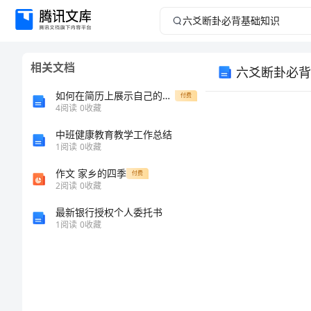
六
爻
相关文档
六爻断卦必背
断
如何在简历上展示自己的亮点模板
付费
卦
4
阅读
0
收藏
中班健康教育教学工作总结
必
1
阅读
0
收藏
背
作文 家乡的四季
付费
2
阅读
0
收藏
Ω
基
最新银行授权个人委托书
1
阅读
0
收藏
础
Ω
知
识