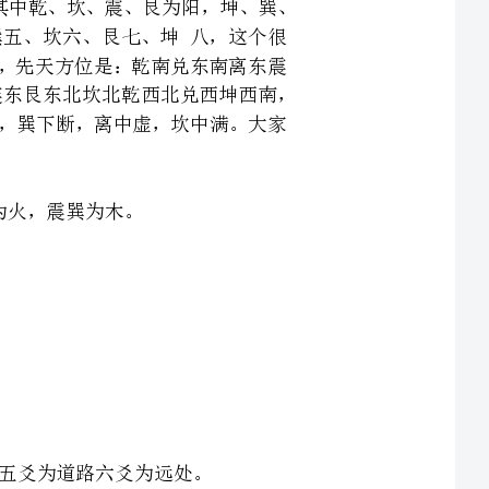
为灶、章屋。三爻为床席、大门。四爻为户。五爻为
，三、四爻为县、市、省，五爻为中央、君王。六爻
古人有配天乙、驿马之法。可自视体会。六神五行克用爻