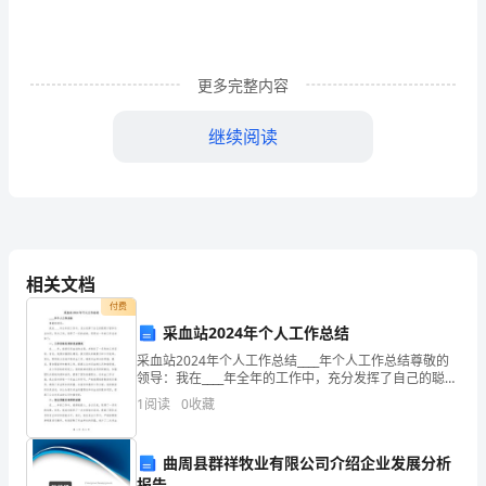
本
课
的
更多完整内容
设
继续阅读
计
和
实
的一些观念区别。
践
相关文档
是
付费
采血站2024年个人工作总结
胜
采血站2024年个人工作总结____年个人工作总结尊敬的
利
领导：我在____年全年的工作中，充分发挥了自己的聪明
才智和专业知识，努力工作，取得了一定的成绩。现将
1
阅读
0
收藏
的。
这一年的工作总结如下：一、工作目标及实际完
笔
曲周县群祥牧业有限公司介绍企业发展分析
2024年《藤野先生》教学反思3
报告