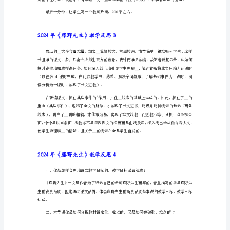
野
先
2024年《藤野先生》教学反思2
生》
教
学
反
思
1
严格要求，补课，负责之类。
总
体
教学水平高，宽容等。
来
说，