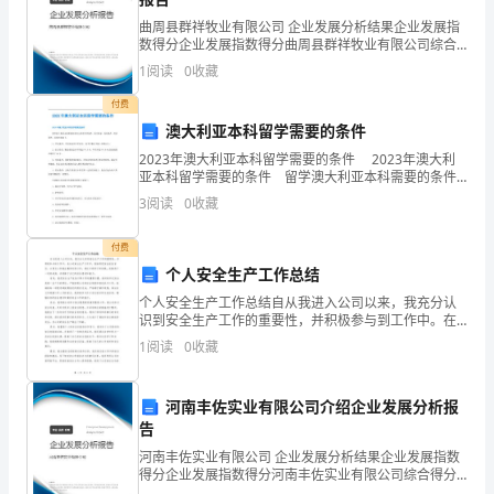
者
曲周县群祥牧业有限公司 企业发展分析结果企业发展指
教
数得分企业发展指数得分曲周县群祥牧业有限公司综合
得分说明：企业发展指数根据企业规模、企业创新、企
1
阅读
0
收藏
过
业风险、企业活力四个维度对企业发展情况进行评价。
该企
付费
此
澳大利亚本科留学需要的条件
文
2023年澳大利亚本科留学需要的条件 2023年澳大利
读分析为一课时，实现了长文短教）。
亚本科留学需要的条件 留学澳大利亚本科需要的条件
数
主要有学历条件、语言要求、身体条件、经济条件，具
3
阅读
0
收藏
体内容如下： 1、学历条件：申请者是高中毕
次，
付费
每
个人安全生产工作总结
个人安全生产工作总结自从我进入公司以来，我充分认
次
识到安全生产工作的重要性，并积极参与到工作中。在
公司安全生产工作中，我始终把安全放在首位，以责任
皆
1
阅读
0
收藏
心和敬业精神对待工作。通过不断学习和实践，我取得
了一定的
感
河南丰佐实业有限公司介绍企业发展分析报
难
告
2024年《藤野先生》教学反思4
河南丰佐实业有限公司 企业发展分析结果企业发展指数
度
得分企业发展指数得分河南丰佐实业有限公司综合得分
说明：企业发展指数根据企业规模、企业创新、企业风