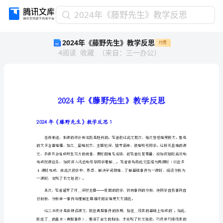
2024
2024年《藤野先生》教学反思
年
2024年《藤野先生》教学反思
付费
《藤
4
阅读
收藏
（
来自
：
三一办公
）
野
先
生》
教
学
反
思