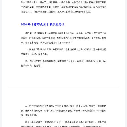
2024年《藤野先生》教学反思1
2024
年
《藤
野
先
生》
一课时，实现了长文短教）。
教
学
反
思
2024
年
《藤