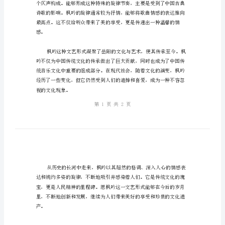
爱。
叶
吟，
是
一
种
具
有
浓
深深地打动着人心。
郁
中
国
传
统