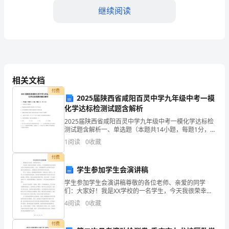
在
继续阅读
中
国
传
统
相关文档
节
付费
2025届陕西省咸阳百灵中学九年级中考一模
日、
化学达标检测试题含解析
2025届陕西省咸阳百灵中学九年级中考一模化学达标检
婚
测试题含解析一、单选题（本题共14小题，每题1分，共
14分）1、下列说法不正确的是A．闻到浓氨水的特殊气
礼
1
阅读
0
收藏
产。
味说明分子在不停运动B．水生动植物在水中能生
等
付费
学生参加学生会演讲稿
场
学生参加学生会演讲稿尊敬的各位老师、亲爱的同学
们：大家好！我是XX学校的一名学生，今天我很荣幸站
合。
在这里与大家分享我的观点和理念。首先，我想感谢学
4
阅读
0
收藏
生会的领导们给予我这次演讲的机会，也感谢各位老师
枫
和同学们
付费