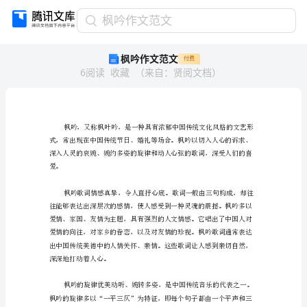
枫
枫吟作文范文
吟
枫吟作文范文
付费
作
6
阅读
收藏
（
来自
：
贤阅文档
）
文
范
文
枫
吟，
又
称
枫