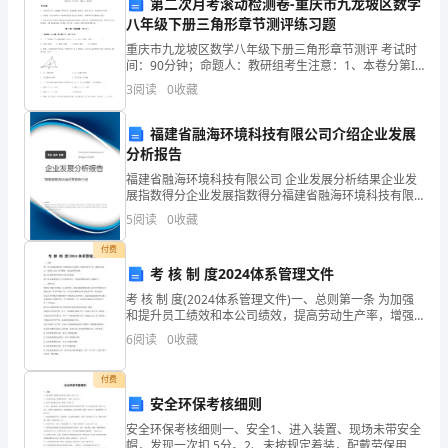
吟
第二次月考滚动检测卷-重庆市九龙坡区数学
八年级下册三角形章节测评练习题
以
重庆市九龙坡区数学八年级下册三角形章节测评 考试时
间：90分钟；命题人：教研组考生注意：1、本卷分第I
切
卷（选择题）和第Ⅱ卷（非选择题）两部分，满分100
3
阅读
0
收藏
分，考试时间90分钟2、答卷前，考生务必用0.5
入
福建省融海环境科技有限公司介绍企业发展
人
分析报告
心
福建省融海环境科技有限公司 企业发展分析结果企业发
展指数得分企业发展指数得分福建省融海环境科技有限
的
公司综合得分说明：企业发展指数根据企业规模、企业
5
阅读
0
收藏
创新、企业风险、企业活力四个维度对企业发展情况进
行评
诉
付费
考 核 制 度2024体系管理文件
求、
考 核 制 度(2024体系管理文件)一、总则第一条 为加强
深
和提升员工绩效和本公司绩效，提高劳动生产率，增强
企业活力，调动员工的工作积极性，制定此考核制度。
6
阅读
0
收藏
第二条 绩效考核针对员工的工作表现。第三条
入
付费
人
安全环保考核细则
灵
安全环保考核细则一、安全1、进入装置、现场未带安全
帽，发现一次扣 5分。2、未按规定着装，配戴劳保用