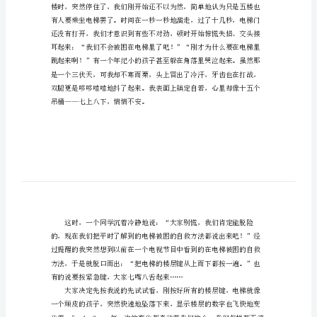
惊
——题记
魂
抒
情
作
悸。
文
生
命
之
花，
美
丽