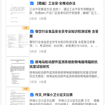
【精编】工业安ۥ全推动办法
工业平安推进方法 目的 1﹑通过工业平安专项稽查点
——
检﹐杜绝MH 产业厂区各单位的平安隐患﹐确保厂区工
业平安稽核有效推进﹐加强平安消费治
2
阅读
0
收藏
题
记
付费
餐饮行业食品安全员专业知识检测试卷 含答
案
魂。
餐饮行业食品安全员专业知识检测试卷 含答案注意事
《钢
项：1、考试时间：90分钟，本卷满分为100分。 2、请
首先按要求在试卷的指定位置填写您的姓名、单位等信
3
阅读
0
收藏
铁
息。 3、本卷共三大题型分别为单选题、多选题和判
是
核电站松动部件监测系统射频电磁场辐射抗
险为夷。
扰度试验研究
怎
模板,内容仅供参考
核电站松动部件监测系统射频电磁场辐射抗扰度试验研
究论文题目：核电站松动部件监测系统射频电磁场辐射
样
抗扰度试验研究摘要：随着核能在全球范围的广泛应
1
阅读
0
收藏
用，核电站的安全性和可靠性问题备受关注。松动部件
炼
是核电站中
付费
成
作文_环保小卫士征文比赛
环保小卫士征文比赛 环保小卫士征文比赛【1】 随着
的》
奥运会的日益临近，作为中国人，是值得我们骄傲与自