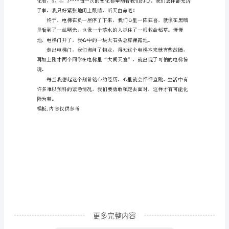
而
又
娇
弱，
我
们
要
吊桶——七上八下，惴惴不安。
学
会
生
存，
学
更多完整内容
会