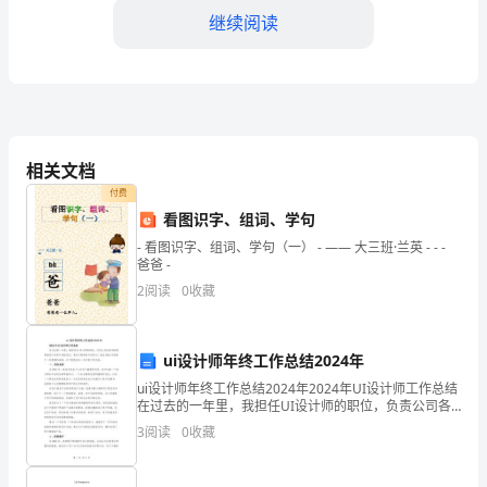
自
继续阅读
我
保
护，
不
相关文档
付费
要
看图识字、组词、学句
让
- 看图识字、组词、学句（一） - —— 大三班·兰英 - - -
爸爸 -
它
2
阅读
0
收藏
过
早
ui设计师年终工作总结2024年
ui设计师年终工作总结2024年2024年UI设计师工作总结
地
在过去的一年里，我担任UI设计师的职位，负责公司各
类项目的界面设计和用户体验优化。通过不断的努力和
3
阅读
0
收藏
凋
学习，我在2024年取得了一些显著的成绩。
谢。