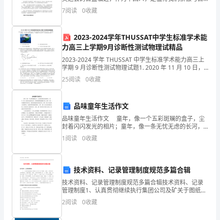
豪的。但在这一份喜悦与期盼的同时，我们更应该关注
这
7
阅读
0
收藏
的是我们的准备工作，而交通环境问题则是准备工作的
本
2023-2024学年THUSSAT中学生标准学术能
书
力高三上学期9月诊断性测试物理试精品
2023-2024 学年 THUSSAT 中学生标准学术能力高三上
中
学期 9 月诊断性测试物理试题1. 2020 年 11 月 10 日，
我国“奋斗者”号载人潜水器在马里亚纳海沟成功坐底，坐
的
25
阅读
0
收藏
底深度109
主
品味童年生活作文
人
品味童年生活作文 童年，像一个五彩斑斓的盒子，尘
封着闪闪发光的相片；童年，像一条无忧无虑的长河，
公
冲刷着璀璨波澜的贝壳；童年，像一串清脆悦耳的风
1
阅读
0
收藏
铃，演奏着甜蜜美好的的音乐；童年，像一束五颜六色
宝
的鲜花
尔
技术资料、记录管理制度规范多篇合辑
柯
技术资料、记录管理制度规范多篇合辑技术资料、记录
管理制度1、认真贯彻继续执行集团公司及矿关于图纸、
报表、资料的有关管理规定，搞好图纸、报表、资料的
察
2
阅读
0
收藏
管理工作。2、图纸、报表、资料由洗煤厂技术人员集中
统一