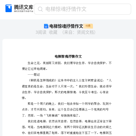
电
电梯惊魂抒情作文
梯
电梯惊魂抒情作文
付费
惊
3
阅读
收藏
（
来自
：
贤阅文档
）
魂
抒
情
作
文
电
梯
要让它过早地凋谢。