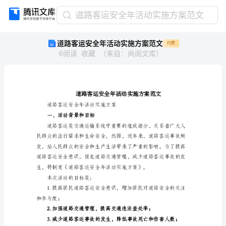
道
道路客运安全年活动实施方案范文
路
道路客运安全年活动实施方案范文
付费
客
6
阅读
收藏
（
来自
：
尚阅文库
）
运
安
全
年
活
动
道路客运安全年活动实施方案
实
一、活动背景和目标