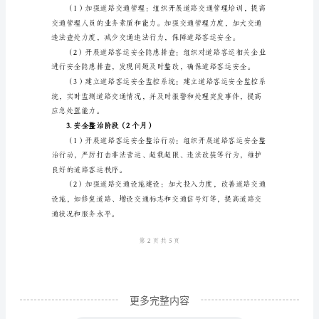
范化和制度化。
年
二、活动内容和实施步骤
活
1.宣传教育阶段（6个月）
动
实
施
方
识。
案
范
文
道
路
客
更多完整内容
运