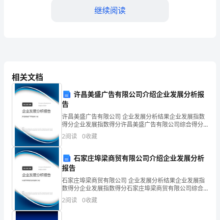
继续阅读
安
全
年
活
相关文档
动
居民对道路客运安全
许昌美盛广告有限公司介绍企业发展分析报
实
告
施
许昌美盛广告有限公司 企业发展分析结果企业发展指数
得分企业发展指数得分许昌美盛广告有限公司综合得分
方
说明：企业发展指数根据企业规模、企业创新、企业风
2
阅读
0
收藏
险、企业活力四个维度对企业发展情况进行评价。该企
业的
案
石家庄埠梁商贸有限公司介绍企业发展分析
2.安全检查阶段（3个月）
一、
报告
石家庄埠梁商贸有限公司 企业发展分析结果企业发展指
活
数得分企业发展指数得分石家庄埠梁商贸有限公司综合
得分说明：企业发展指数根据企业规模、企业创新、企
动
2
阅读
0
收藏
业风险、企业活力四个维度对企业发展情况进行评价。
该企