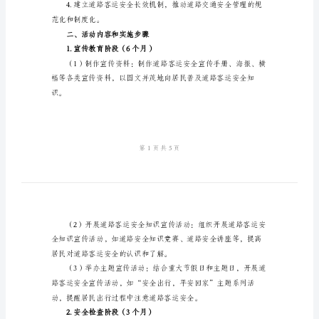
施
方
案
范
文
本次活动的目标是：
道
路
和参与度；
客
运
安
全