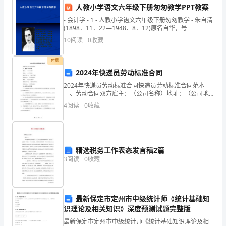
背
人教小学语文六年级下册匆匆教学PPT教案
景
- 会计学 - 1 - 人教小学语文六年级下册匆匆教学 - 朱自清
(1898．11．22—1948．8．12)原名自华，号
和
10
阅读
0
收藏
目
付费
标
2024年快递员劳动标准合同
道
2024年快递员劳动标准合同快递员劳动标准合同范本
一、劳动合同双方雇主：（公司名称）地址：（公司地
应急处置能力。
址）法定代表人：（法人代表）联系电话：（联系电
路
4
阅读
0
收藏
话）雇员：（快递员姓名）身份证号码：（身份证号
3.安全整治阶段（2个月）
码）联系电
客
运
精选税务工作表态发言稿2篇
是
3
阅读
0
收藏
交
良好的道路客运秩序。
通
最新保定市定州市中级统计师《统计基础知
识理论及相关知识》深度预测试题完整版
运
最新保定市定州市中级统计师《统计基础知识理论及相