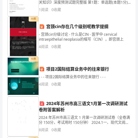
输
关知识》深度预测试题完整版 第1题：单选题(本题1分)
通状况和服务水平。
会计信息质量要求中，( )要求企业应当以实际发生的交
1
阅读
0
收藏
系
易或者事项为依据进行会计确认、计量和报告。A.
付费
统
宫颈cin存在几个级别呢教学提纲
中
- 宫颈cin分级讨论 - 什么是CIN - 医学中 cervical
intraepithelial neoplasia的缩写（CIN），即宫颈上
重
4
阅读
0
收藏
要
付费
的
项目2国际结算业务中的往来银行
组
- - - 项目2国际结算业务中的往来银行 - - -
4
阅读
0
收藏
成
部
2024年苏州市高三语文1月第一次调研测试
分，
卷附答案解析
2024 年苏州市高三语文 1 月第一次调研测试卷（全卷满
关
分 150分，考试用时 150分钟） 2024.1一、现代文阅读
(35 分)(一)现代文阅读 I(本题共 5 小题，19 分)阅读下面
系
8
阅读
0
收藏
的文字，