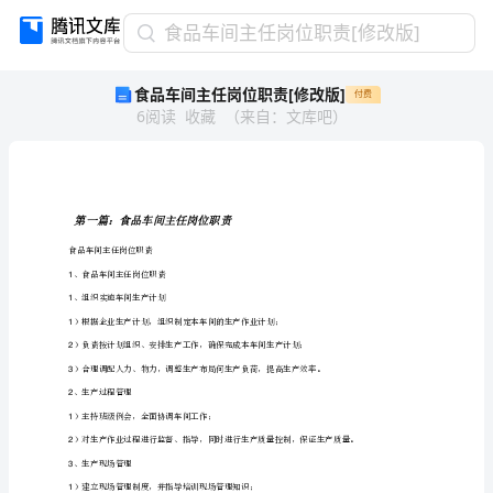
食
食品车间主任岗位职责[修改版]
品
食品车间主任岗位职责[修改版]
付费
车
6
阅读
收藏
（
来自
：
文库吧
）
间
主
任
岗
位
第一篇：食品车间主任岗位职责
职
食品车间主任岗位职责
责