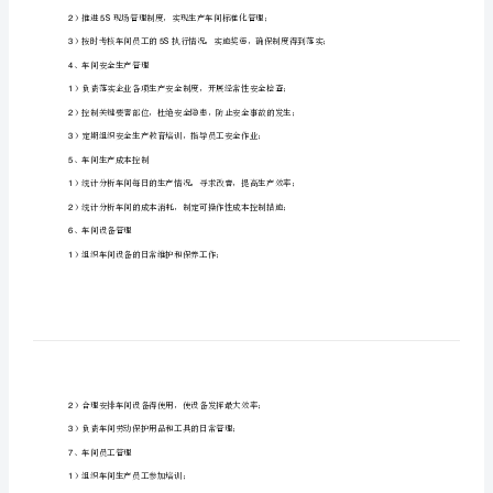
、食品车间主任岗位职责
1
[修
、组织实施车间生产计划
1
改
1
版]
2
第
3
一
、生产过程管理
2
篇：
）主持班级例会，全面协调车间工作；
1
食
2
品
、生产现场管理
3
车
）建立现场管理制度，并指导培训现场管理知识；
1
间
）推进现场管理制度，实
主
25S
35S