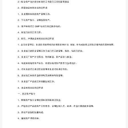
任
岗
、车间安全生产管理
4
位
1
职
2
责
）定期组织安全生产教育培训，指导员工安全作业；
3
食
、车间生产成本控制
5
品
1
车
间
2
主
、车间设备管理
6
任
）组织车间设备的日常维护和保养工作；
1
岗
位