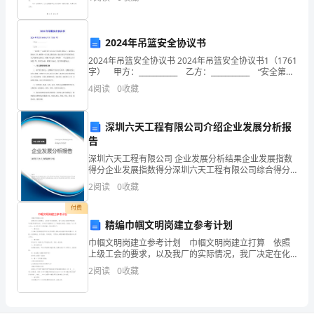
和责任，经友好协商，特订立本合同规范协议书
一、执行生产指令
据
、根据生产指令合理安排车间班组进行作业；
企
1
2024年吊篮安全协议书
业
2024年吊篮安全协议书 2024年吊篮安全协议书1（1761
2
字） 甲方：___________ 乙方：___________ “安全第一”
生
这是贯穿于人们生活中的基本原则之一。做好幼儿园安
4
阅读
0
收藏
、保证产品按时按量完成；
3
全工作
产
、编制生产领退料单；
4
深圳六天工程有限公司介绍企业发展分析报
计
告
划，
深圳六天工程有限公司 企业发展分析结果企业发展指数
得分企业发展指数得分深圳六天工程有限公司综合得分
组
说明：企业发展指数根据企业规模、企业创新、企业风
2
阅读
0
收藏
险、企业活力四个维度对企业发展情况进行评价。该企
业的
织
付费
精编巾帼文明岗建立参考计划
制
巾帼文明岗建立参考计划 巾帼文明岗建立打算 依照
上级工会的要求，以及我厂的实际情况，我厂决定在化
定
验班开展建立“巾帼文明岗”的活动，以市政工程维修处
2
阅读
0
收藏
“三八”清疏班为典范，鼓励全厂女工用心向上，在本职
本
车