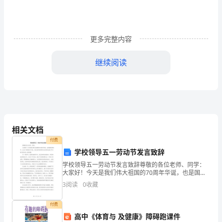
职
责
1、
更多完整内容
食
继续阅读
品
）合理安排车间设备得使用，使设备发挥最大效率；
2
车
）负责车间劳动保护用品和工具的日常管理；
3
间
、车间员工管理
7
主
相关文档
）组织车间生产员工参加培训；
1
任
付费
学校领导五一劳动节发言致辞
）配合生产统计做好车间员工考勤及工资核算等事宜
2
岗
学校领导五一劳动节发言致辞尊敬的各位老师、同学：
大家好！今天是我们伟大祖国的70周年华诞，也是国际
位
、保健食品车间主任岗位职责
2
劳动节。在这个特殊的日子里，我代表学校领导向全校
3
阅读
0
收藏
师生致以节日的问候和衷心的祝福！五一劳动节，是劳
职
、负责固体车间的生产管理工作。
1
动者的
付费
责
、下达生产指令，合理按排生产。
2
高中《体育与 及健康》障碍跑课件