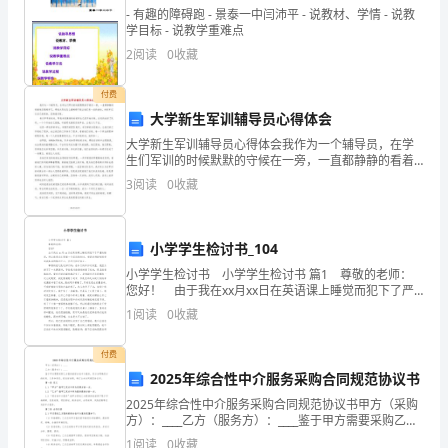
1、
- 有趣的障碍跑 - 景泰一中闫沛平 - 说教材、学情 - 说教
、组织车间员工培训及岗位操作培训。
3GMP
学目标 - 说教学重难点
组
2
阅读
0
收藏
、制定及修改工艺文件。
4
织
付费
、膨化、冲调食品车间主任岗位职责
3
实
大学新生军训辅导员心得体会
1
大学新生军训辅导员心得体会我作为一个辅导员，在学
施
生们军训的时候默默的守候在一旁，一直都静静的看着
他们锻炼学习，哪怕太阳在怎么毒辣都不能让他们有一
车
2
3
阅读
0
收藏
丝的放松，时刻牢记这自己的使命，坚持着训练。每天
早早的起
间
3
小学学生检讨书_104
生
4
小学学生检讨书 小学学生检讨书 篇1 尊敬的老师：
产
您好！ 由于我在xx月xx日在英语课上睡觉而犯下了严
、对所负责员工进行日常管理并负责对其进行考核；
5
重的错误，所以我想在这里做一个深刻的检讨，希望老
1
阅读
0
收藏
计
师能够感受到我真诚的悔过之心，并进
、责后加工车间设备保养规范使用和现场管理；
6
划
付费
、负责出厂产品的工序质量控制工作。
2025年综合性中介服务采购合同规范协议书
7
1）
2025年综合性中介服务采购合同规范协议书甲方（采购
、食品车间主任岗位职责
4
方）：____乙方（服务方）：____鉴于甲方需要采购乙方
根
提供的综合性中介服务，双方为明确双方的权利、义务
1
阅读
0
收藏