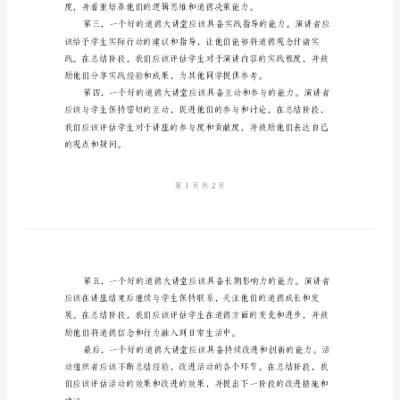
准
道
德
大
讲
堂
阶
达到了预期的触动效果。
段
总
结
标
准