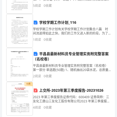
规，本着诚实信用、平等互利的原则，甲乙双方经友好
5
阅读
0
收藏
德
协商，甲方聘用乙方为羊獬村
大
学校学期工作计划_116
讲
学校学期工作计划有关学校学期工作计划集合八篇 时
间流逝得如此之快，我们的工作又进入新的阶段，为了
堂
在工作中有更好的成长，该为自己下阶段的学习制定一
1
阅读
0
收藏
个计划了。什么样的计划才是有效的呢？下面是小编收
通
集整
常
平昌县最新材料员专业管理实务附完整答案
（名校卷）
都
平昌县最新材料员专业管理实务附完整答案（名校卷）
第一部分 单选题(50题) 1、随机抽出20袋水泥，总质量
会
（含包装袋）不得少于（ ）。
2
阅读
0
收藏
A.900B.950C.980D.1000【答案】：D2、
有
付费
一
上交所-2023年第三季度报告-20231026
2023 年第三季度报告证券代码：600409 证券简称：三
个
友化工唐山三友化工股份有限公司2023 年第三季度报告
本公司董事会及全体董事保证本公告内容不存在任何虚
4
阅读
0
收藏
特
假记载、误导性陈述或者重大遗漏，并对其