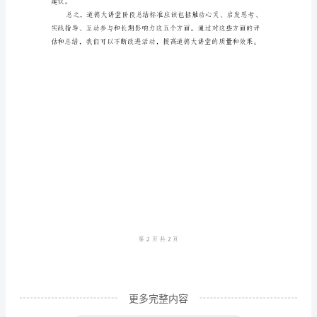
道
德
大
讲
堂
是
一
种
的观点和疑问。
教
育
活
动，
更多完整内容
旨