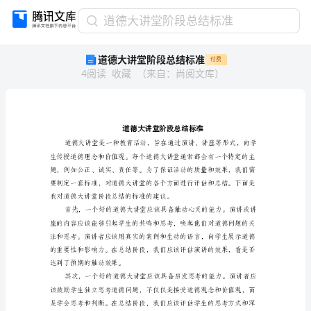
道
道德大讲堂阶段总结标准
德
道德大讲堂阶段总结标准
付费
大
4
阅读
收藏
（
来自
：
尚阅文库
）
讲
堂
阶
段
总
结
标