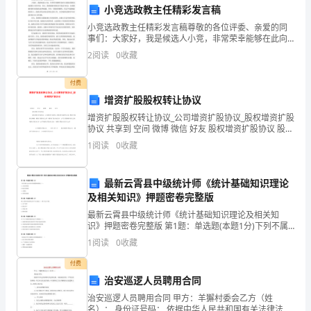
小竞选政教主任精彩发言稿
传
小竞选政教主任精彩发言稿尊敬的各位评委、亲爱的同
授
事们：大家好，我是候选人小竞，非常荣幸能够在此向
大家提出我的竞选政教主任的申请。首先，我要感谢评
2
阅读
0
收藏
委们给予我这个机会，也要感谢同事们对我的支持和鼓
道
励。作为
付费
德
增资扩股股权转让协议
理
增资扩股股权转让协议_公司增资扩股协议_股权增资扩股
协议 共享到 空间 微博 微信 好友 股权增资扩股协议 股权
念
增资扩股协议
1
阅读
0
收藏
和
最新云霄县中级统计师《统计基础知识理论
价
及相关知识》押题密卷完整版
值
最新云霄县中级统计师《统计基础知识理论及相关知
识》押题密卷完整版 第1题：单选题(本题1分)下列不属
观。
于会计科目的设置原则的是（）。A.合法性原则B.相关性
1
阅读
0
收藏
原则C.完整性D.实用性原则第2题：单选题(本
每
付费
治安巡逻人员聘用合同
个
治安巡逻人员聘用合同 甲方：羊獬村委会乙方（姓
道
名）： 身份证号码： 依据中华人民共和国有关法律法