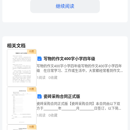
在
继续阅读
通
过
演
讲、
相关文档
付费
讲
写物的作文400字小学四年级
座
写物的作文400字小学四年级写物的作文400字小学四年
级 在日常学习、工作或生活中，大家都经常看到作文
等
的身影吧，借助作文可以宣泄心中的情感，调节自己的
1
阅读
0
收藏
心情。那么问题来了，到底应如何写一篇优秀的作文
形
付费
式，
瓷砖采购合同正式版
建议。
瓷砖采购合同正式版【瓷砖采购合同】本合同由以下双
向
方于__________年__________月__________日签订，以下简称
为“甲方”和“乙方”。甲方：名称：_________________
1
阅读
0
收藏
学
生
付费