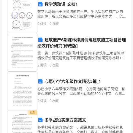
2.
数学活动课_文档1
蚁
数学活动课由于正多边形在生产、生活实际中有广泛的
3.
应用性，所以会画正多边形应是学生必备能力之一。怎
家
样画一个正多边形呢？ 活动1：问题1：已知⊙O的半径
0
阅读
0
收藏
4.
为2cm，求作圆的内接正三角形.活动2： 你能用以上
园
5.
是
建筑遗产6期陈林烽周俏瑾建筑施工项目管理
绩效评价研究[修改版]
6.
一
第一篇：建筑遗产6期 陈林烽 周俏瑾 建筑施工项目管理
7.
绩效评价研究建筑施工项目管理绩效评价研究陈林烽1 周
个
俏瑾2（1 浙江江南工程管理股份有限公司浙江
2
阅读
0
收藏
310013）（2 杭州运河集团投资发展有限公司
8.
圆
模板,内容仅供参考
弧
心愿小学六年级作文精选5篇_1
心愿小学六年级作文精选5篇 心愿寄语的句子简短 有
形
关心愿的名人名言 以心愿为话题的800字作文 心愿小
学六年级作文1 心愿，是一个美好的词。芬芳美丽是花
2
阅读
0
收藏
的
的心愿，春华秋实是树的心
塑
付费
冬季战役实施方案范文
料
冬季战役实施方案范文一、战役总体目标冬季战役的总
体目标是在寒冷条件下，全面打击敌人，夺取战略优势