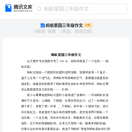
蚂
蚂蚁家园三年级作文
蚁
蚂蚁家园三年级作文
付费
家
9
阅读
收藏
（
来自
：
贤阅文档
）
园
三
年
级
作
文
蚂
蚁家园。