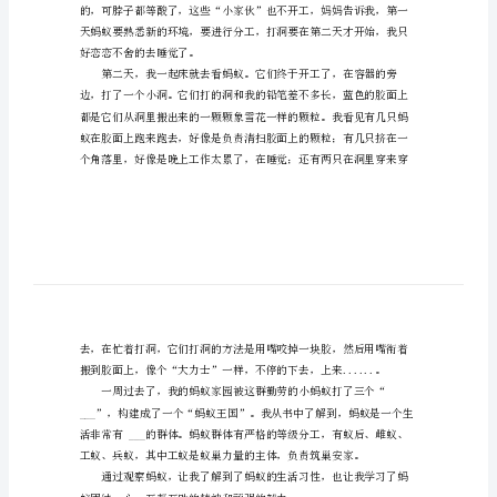
蚁
家
园
三
在这里面建筑自己的家园----
年
级
作
文
这
次
期
末