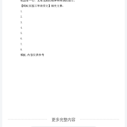
考
好恋恋不舍的去睡觉了。
试
我
数
学
考
了
100
分，
妈
妈
奖
更多完整内容
励