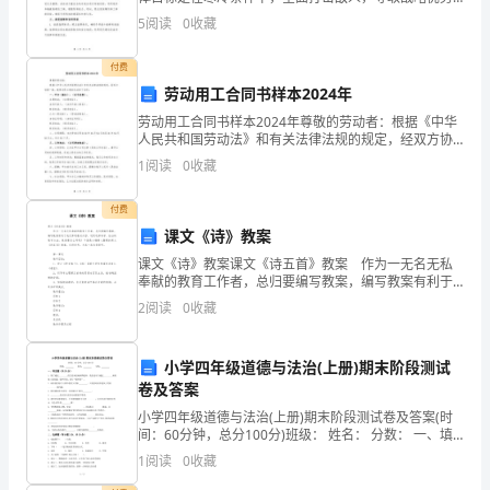
透
地区，并确保我军阵地的稳定和安全。二、战役机动力
5
阅读
0
收藏
量的调整和部署1. 调整机动力量的编组和装备：根据冬
明
季战
付费
容
劳动用工合同书样本2024年
器，
劳动用工合同书样本2024年尊敬的劳动者：根据《中华
人民共和国劳动法》和有关法律法规的规定，经双方协
容
商一致，就劳动用工事宜达成如下合同：一、甲方（雇
1
阅读
0
收藏
主）：（公司名称），注册地址：（注册地址），法定
器
代表
付费
顶
课文《诗》教案
课文《诗》教案课文《诗五首》教案 作为一无名无私
部
奉献的教育工作者，总归要编写教案，编写教案有利于
我们弄通教材内容，进而选择科学、恰当的教学方法。
有
2
阅读
0
收藏
教案要怎么写呢？下面是小编精心整理的课文《诗五
首》教
一
小学四年级道德与法治(上册)期末阶段测试
个
卷及答案
小学四年级道德与法治(上册)期末阶段测试卷及答案(时
盖
间：60分钟，总分100分)班级： 姓名： 分数： 一、填
空题（共20分）1、除了通过__
子，
1
阅读
0
收藏