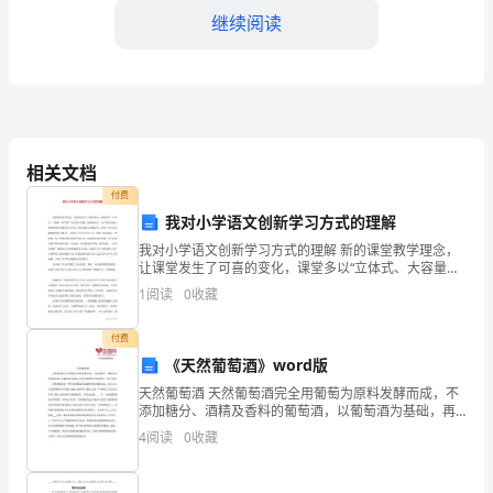
继续阅读
我
了
一
个
相关文档
礼
付费
物
我对小学语文创新学习方式的理解
我对小学语文创新学习方式的理解 新的课堂教学理念，
——
让课堂发生了可喜的变化，课堂多以“立体式、大容量、
快节奏”为出发点充满了生机和活力，为了使学生最大限
蚂
1
阅读
0
收藏
度地参与到课堂学习中来，现在最流行的做法是，
蚁
付费
《天然葡萄酒》word版
家
天然葡萄酒 天然葡萄酒完全用葡萄为原料发酵而成，不
园。
添加糖分、酒精及香料的葡萄酒，以葡萄酒为基础，再
【蚂蚁家园三年级作文】相关文章：
经过酒精转化而制得的一种开胃酒。 天然葡萄酒是一种
4
阅读
0
收藏
用水果酿造的低酒精度的健康饮品，西方人大
1.
蚂