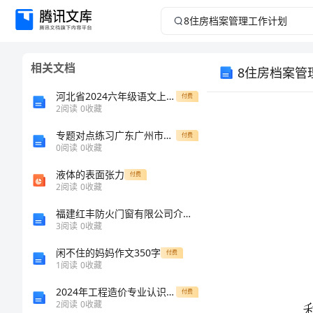
8
住
相关文档
8住房档案管
房
河北省2024六年级语文上学期模拟考试试卷 含答案
付费
档
2
阅读
0
收藏
案
专题对点练习广东广州市广大附中数学七年级上册有理数专题练习试卷（含答案解析）
付费
0
阅读
0
收藏
管
液体的表面张力
付费
2
阅读
0
收藏
理
福建红丰防火门窗有限公司介绍企业发展分析报告
3
阅读
0
收藏
工
闲不住的妈妈作文350字
付费
作
1
阅读
0
收藏
2024年工程造价专业认识实习小结
付费
计
2
阅读
0
收藏