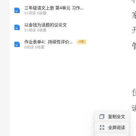
划
三年级语文上册 第4单元 习作：续写故事试题 新人教版-新人教版小学三年级上册语文试题
91
阅读
0
收藏
住
以金钱为话题的议论文
51
阅读
0
收藏
房
档
作业表单4：持续性评价设计及检验提示单
付费
0
阅读
0
收藏
案
管
理
工
作
计
划
复制全文
为
全屏阅读