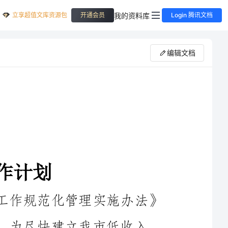
立享超值文库资源包
我的资料库
开通会员
Login 腾讯文档
编辑文档
为贯彻落实建设部《城镇廉租住房工作规范化管理实施办法》
和《城镇廉租住房档案管理办法》精神，为尽快建立我市低收入
家庭住房档案，遵照谢选清局长批示精神，我科拟从6月23日
开始进行全市低收入住房困难家庭信息录入，实现城镇廉租住房