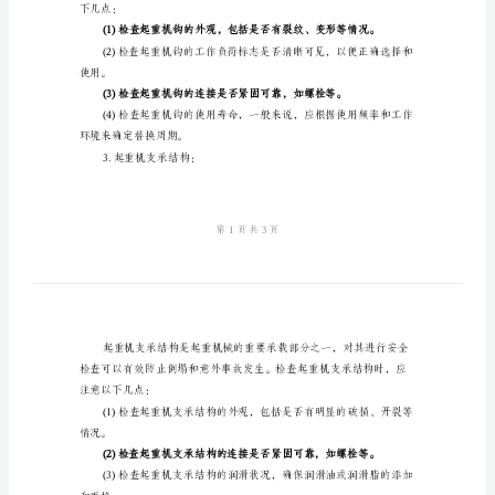
全
检
况。
查
降低其承载能力。
起
重
机
械
境来确定替换周期。
通
2.起重机钩：
用
部
件
下几点：