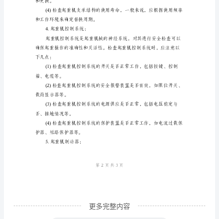
的
安
全
使用。
检
查
1.
环境来确定替换周期。
钢
3.起重机支承结构：
丝
绳：
钢
丝
绳
是
更多完整内容