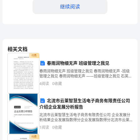
起
继续阅读
重
机
械
的
相关文档
注意以下几点：
核
付费
春雨润物细无声 班级管理之我见
心
春雨润物细无声 班级管理之我见 春雨润物细无声 -班级
情况。
组
管理之我见 春雨润物细无声 ——班级管理之我见 石英兰
班主任工作是一项非常辛苦和琐碎的工作,班主任不但要
4
阅读
0
收藏
教好所任教的学科,还要培养一个健康向上的
成
部
北流市云莱智慧生活电子商务有限责任公司
介绍企业发展分析报告
分
和更换。
北流市云莱智慧生活电子商务有限责任公司 企业发展分
之
析结果企业发展指数得分企业发展指数得分北流市云莱
智慧生活电子商务有限责任公司综合得分说明：企业发
1
阅读
0
收藏
展指数根据企业规模、企业创新、企业风险、企业活力
一，
和工作环境来确定替换周期。
四个
付费