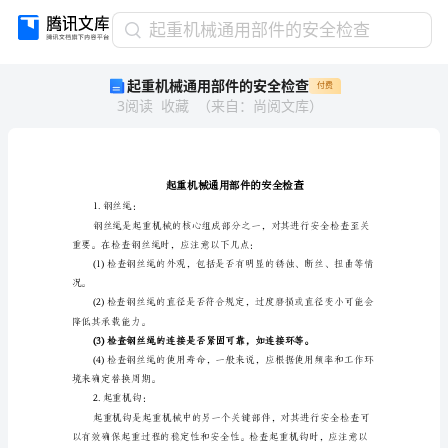
起
起重机械通用部件的安全检查
重
起重机械通用部件的安全检查
付费
机
3
阅读
收藏
（
来自
：
尚阅文库
）
械
通
用
部
件
的
1.钢丝绳：
安