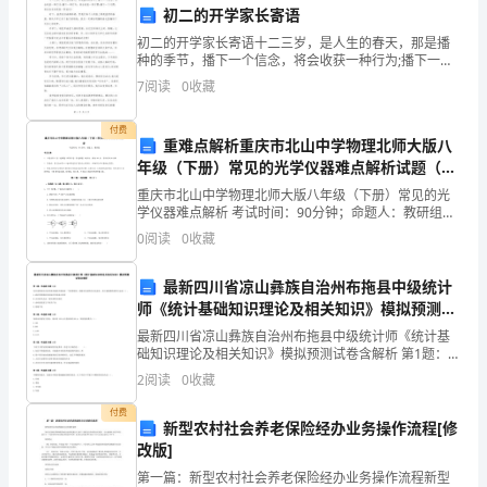
对
4.起重机控制系统：
初二的开学家长寄语
初二的开学家长寄语十二三岁，是人生的春天，那是播
其
种的季节，播下一个信念，将会收获一种行为;播下一种
行为，将会收获一种习惯;播下一个习惯，将会在未来收
进
7
阅读
0
收藏
获一种成功!时下，虽然依旧春寒料峭，但我们每个人的
脸
行
下几点：
付费
重难点解析重庆市北山中学物理北师大版八
安
年级（下册）常见的光学仪器难点解析试题（含
详细解析）
重庆市北山中学物理北师大版八年级（下册）常见的光
全
箱、电缆等。
学仪器难点解析 考试时间：90分钟；命题人：教研组考
生注意：1、本卷分第I卷（选择题）和第Ⅱ卷（非选择
检
0
阅读
0
收藏
题）两部分，满分100分，考试时间90分钟2、答卷
查
最新四川省凉山彝族自治州布拖县中级统计
载荷显示器等。
师《统计基础知识理论及相关知识》模拟预测试
至
卷含解析
最新四川省凉山彝族自治州布拖县中级统计师《统计基
关
础知识理论及相关知识》模拟预测试卷含解析 第1题：单
否、接地情况等。
选题(本题1分)负外部性的存在是导致市场秩序混乱的一
2
阅读
0
收藏
重
个重要原因，消除负外部性的方法很多，其中最重要的
付费
要。
新型农村社会养老保险经办业务操作流程[修
护器、短路保护器等。
改版]
在
第一篇：新型农村社会养老保险经办业务操作流程新型
5.起重机制动器：