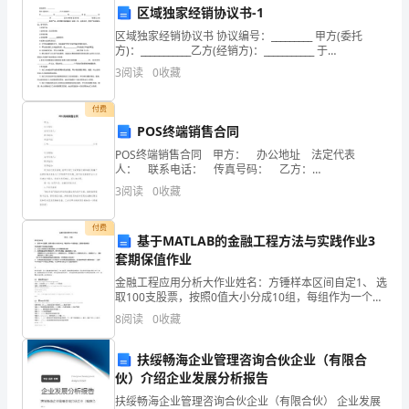
间
区域独家经销协议书-1
举
区域独家经销协议书 协议编号：_________ 甲方(委托
方)：___________乙方(经销方)：___________ 于
行。
______________年_____________
3
阅读
0
收藏
2024
子关系。
付费
年
POS终端销售合同
POS终端销售合同 甲方： 办公地址 法定代表
清
人： 联系电话： 传真号码： 乙方：
__________________________________________公司 办
明
3
阅读
0
收藏
节
付费
基于MATLAB的金融工程方法与实践作业3
息和娱乐。
期
套期保值作业
第三部分：时尚与美食
金融工程应用分析大作业姓名：方锤样本区间自定1、 选
间，
取100支股票，按照0值大小分成10组，每组作为一个投
资组合，按照价值加权的方式构造每个投资组合的指
各
8
阅读
0
收藏
数。2、 以这10投资组合为样本检验CAPM模型
地
扶绥畅海企业管理咨询合伙企业（有限合
伙）介绍企业发展分析报告
举
扶绥畅海企业管理咨询合伙企业（有限合伙） 企业发展