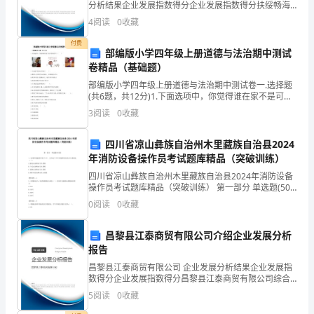
办
分析结果企业发展指数得分企业发展指数得分扶绥畅海
企业管理咨询合伙企业（有限合伙）综合得分说明：企
4
阅读
0
收藏
了
业发展指数根据企业规模、企业创新、企业风险、企业
活力
付费
丰
部编版小学四年级上册道德与法治期中测试
卷精品（基础题）
富
部编版小学四年级上册道德与法治期中测试卷一.选择题
(共6题，共12分)1.下面选项中，你觉得谁在家不是可爱
多
的孩子？（ ）A.INCLUDEPICTURE \d
3
阅读
0
收藏
"C:\\Users\\09\\Ap
彩
四川省凉山彝族自治州木里藏族自治县2024
的
年消防设备操作员考试题库精品（突破训练）
活
四川省凉山彝族自治州木里藏族自治县2024年消防设备
操作员考试题库精品（突破训练） 第一部分 单选题(50
动，
题) 1、适用环境温度不低于4℃，且不高于70℃的场所
0
阅读
0
收藏
的自动灭火系统是（ ）。A.湿式自
让
昌黎县江泰商贸有限公司介绍企业发展分析
人
报告
昌黎县江泰商贸有限公司 企业发展分析结果企业发展指
们
数得分企业发展指数得分昌黎县江泰商贸有限公司综合
得分说明：企业发展指数根据企业规模、企业创新、企
5
阅读
0
收藏
传
业风险、企业活力四个维度对企业发展情况进行评价。
该企