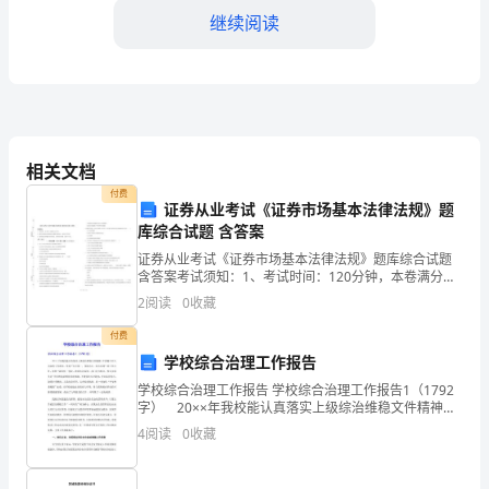
每
继续阅读
年
的
公
览，介绍清明节的由
历
相关文档
4
第二部分：户外活
付费
证券从业考试《证券市场基本法律法规》题
月
库综合试题 含答案
证券从业考试《证券市场基本法律法规》题库综合试题
4
含答案考试须知：1、考试时间：120分钟，本卷满分为
100分。 2、请首先按要求在试卷的指定位置填写您的姓
日
2
阅读
0
收藏
名、准考证号等信息。 3、请仔细阅读各种题目
至
付费
学校综合治理工作报告
6
学校综合治理工作报告 学校综合治理工作报告1（1792
共享春日的温暖。
字） 20××年我校能认真落实上级综治维稳文件精神，
日
牢固树立以人为本的工作理念，坚持“安全第一、预防为
4
阅读
0
收藏
主、综合治理”的工作方针，按照“政府统一领
之