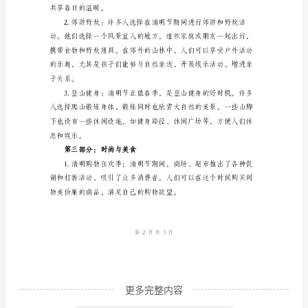
是
中
国
传
统
引了许多游客。
节
日
之
一，
通
常
在
更多完整内容