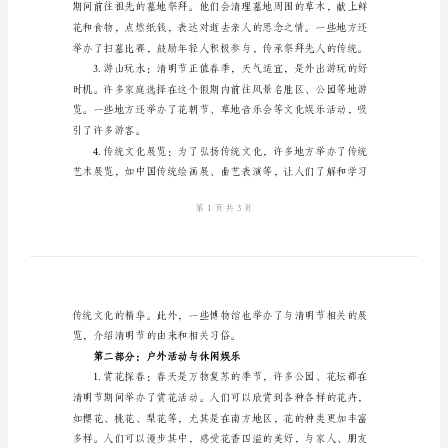
2024
年
清
字版本）：
明
第一部分：传承与缅怀
节
的
活
动
总
添了庄重而肃穆的氛围。
结
清
明
节