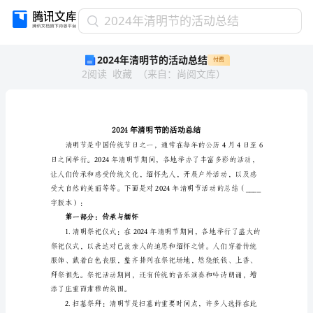
2024
2024年清明节的活动总结
年
2024年清明节的活动总结
付费
清
2
阅读
收藏
（
来自
：
尚阅文库
）
明
节
的
活
动
总
结