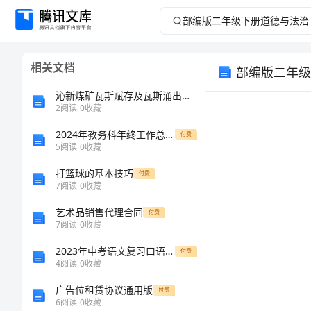
部
编
相关文档
部编版二年级
版
沁新煤矿瓦斯赋存及瓦斯涌出规律研究
二
2
阅读
0
收藏
2024年教务科年终工作总结范文
年
付费
5
阅读
0
收藏
级
打篮球的基本技巧
付费
7
阅读
0
收藏
下
艺术品销售代理合同
付费
7
阅读
0
收藏
册
A.遵守规则
2023年中考语文复习口语交际练习十五
付费
道
4
阅读
0
收藏
B.玩危险游戏
广告位租赁协议通用版
付费
德
6
阅读
0
收藏
C.霸占玩具