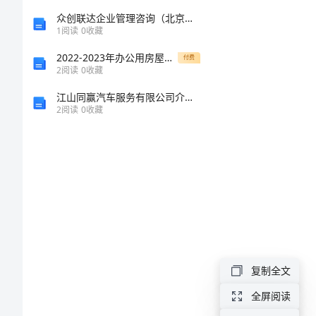
与
众创联达企业管理咨询（北京）有限公司介绍企业发展分析报告
1
阅读
0
收藏
法
2022-2023年办公用房屋租赁合同(十三篇)
付费
2
阅读
0
收藏
治
A.伤人飞镖
江山同赢汽车服务有限公司介绍企业发展分析报告
2
阅读
0
收藏
期
B.电人玩具
末
C.积木
测
试
A.水里
卷
B.空气里
复制全文
（含
C.沙土里
全屏阅读