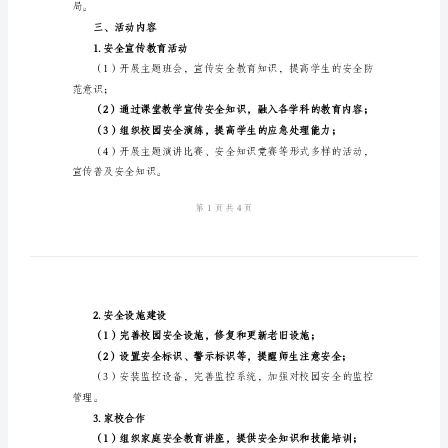
结
2024
年
安
全
二、活动目标
校
园
行
活
形成齐抓共管的安全长效机制；
动
总
局。
结