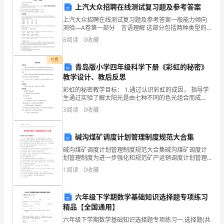
共同解决。
作
上汽大众招聘在线测试复习题及参考答案
4.社会合作
上汽大众招聘在线测试复习题及参考答案一般能力倾向
的
测验—A卷第一部分 言语理解 这部分包括两种类型的
题目：一、词语填空(共5题) 要求您从所给的四个词语
8
阅读
0
收藏
重
选项中选出一个填入句中空格内，从而使句
要
付费
青岛版小学四年级科学下册《彩虹的秘密》
节
教学设计、教后反思
彩虹的秘密教学目标： 1.通过认识彩虹的成因， 指导学
点
动。
生通过实验了解太阳光是由七种不同的色光组合而成
的，我们看到的物体的不同颜色是色光反射形成的2.培养
3
阅读
0
收藏
年
学生的推理能力,根据色散实验推想彩虹的成因
四、活动效果
份，
碱沟煤矿调度计划管理制度规范大合集
为
碱沟煤矿调度计划管理制度规范大合集碱沟煤矿调度计
划管理制度为进一步强化和规范矿产运销调度计划管理
了
工作，提升月、日、班等各类计划的基本建设质量，指
1
阅读
0
收藏
导和促进基层单位顺利开展工作，提升计划兑现率，更
落
好地充分
学校组织的各项活动；
六年级下学期数学基础知识选择题专项练习
实
精品【全国通用】
国
六年级下学期数学基础知识选择题专项练习一.选择题(共