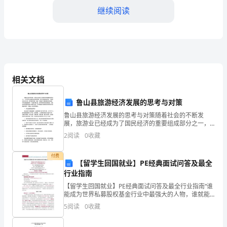
动
继续阅读
背
景
2.安全设施建设
____
年
相关文档
是
鲁山县旅游经济发展的思考与对策
我
鲁山县旅游经济发展的思考与对策随着社会的不断发
展，旅游业已经成为了国民经济的重要组成部分之一，
校
管理。
它不仅可以促进地方经济的发展，还可以增加就业机
2
阅读
0
收藏
会，丰富民众的文化生活，提升城市形象，因此，各地
安
3.家校合作
都十分重视旅
付费
全
【留学生回国就业】PE经典面试问答及最全
行业指南
教
【留学生回国就业】PE经典面试问答及最全行业指南“谁
能成为世界私募股权基金行业中最强大的人物，谁就能
育
称霸华尔街”黑石 The Blackstone Group凯雷 The
5
阅读
0
收藏
Carlyle Group阿
工