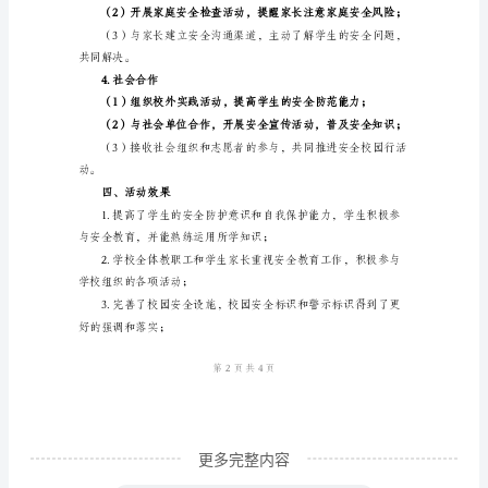
____
三、活动内容
年
1.安全宣传教育活动
安
全
范意识；
校
园
行
活
宣传普及安全知识。
动
总
结
一、
活
更多完整内容