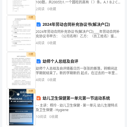
100题，共200分)1.一个圆柱的高有（ ）条。A.1 B.2 C.
好的强调和落实；
家
无数 D.102
2
阅读
0
收藏
和
付费
2024年劳动合同补充协议书(解决户口)
学
2024年劳动合同补充协议书(解决户口)____年劳动合同补
校
充协议书甲方：（公司名称）乙方：（员工姓名）鉴
于，甲、乙双方就乙方加入甲方公司工作存在户口问题
4
阅读
0
收藏
对
进行协商，经双方友好协商一致同意，特订立本劳动
安
付费
幼师个人总结及自评
全
幼师个人总结及自评随着日历一张张的撕落，转瞬间这
学期就结束了。新的学期新的 起点，在过去的一年里，
教
我也渐渐成长为一个较为成熟稳重的幼 儿老师了，成长
4
阅读
0
收藏
的里程在他人看来或许是微不足道，拥有的仅仅 是一
育
般，
付费
的
幼儿卫生保健第一单元第一节运动系统
要
- - 主讲：杨玲 - 幼儿卫生保健 - 第一单元 幼儿生理特点
及卫生保健 - Hygiene
求，
10
阅读
0
收藏
促