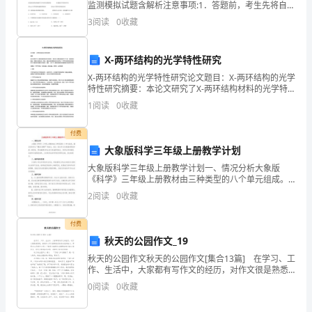
携
监测模拟试题含解析注意事项:1．答题前，考生先将自己
的姓名、准考证号码填写清楚，将条形码准确粘贴在条
3
阅读
0
收藏
手
形码区域内。2．答题时请按要求用笔。3．请按照题
度
X-两环结构的光学特性研究
过
X-两环结构的光学特性研究论文题目：X-两环结构的光学
特性研究摘要：本论文研究了X-两环结构材料的光学特
这
性。首先对X-两环结构进行了介绍，包括结构组成、制
1
阅读
0
收藏
备方法和优点。然后，通过实验和模拟的方法研究了
样
付费
宁
大象版科学三年级上册教学计划
大象版科学三年级上册教学计划一、情况分析大象版
静
《科学》三年级上册教材由三种类型的八个单元组成。
重点培养学生“模型与解释”的能力，把这一能力作为本册
2
阅读
0
收藏
的
教材要培养的一级目标，同时兼顾对学生进行其他探究
能力、
夜
付费
秋天的公园作文_19
晚，
秋天的公园作文秋天的公园作文[集合13篇] 在学习、工
作、生活中，大家都有写作文的经历，对作文很是熟悉
或
吧，借助作文可以提高我们的语言组织能力。那要怎么
0
阅读
0
收藏
写好作文呢？下面是小编帮大家整理的秋天的公园
许