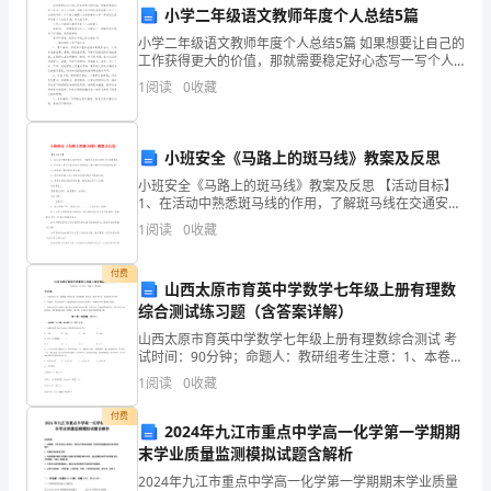
许
小学二年级语文教师年度个人总结5篇
是
小学二年级语文教师年度个人总结5篇 如果想要让自己的
工作获得更大的价值，那就需要稳定好心态写一写个人
很
总结，后续工作中的优秀表现离不开个人总结的写作，
1
阅读
0
收藏
以下是小编精心为您推荐的小学二年级语文教师年度
好
的
小班安全《马路上的斑马线》教案及反思
小班安全《马路上的斑马线》教案及反思 【活动目标】
事
1、在活动中熟悉斑马线的作用，了解斑马线在交通安全
中的重要性。 2、引导幼儿有过公路走斑马线的意识，做
情
1
阅读
0
收藏
个遵守交通规章的好
——
付费
山西太原市育英中学数学七年级上册有理数
情
综合测试练习题（含答案详解）
山西太原市育英中学数学七年级上册有理数综合测试 考
侣
试时间：90分钟；命题人：教研组考生注意：1、本卷分
第I卷（选择题）和第Ⅱ卷（非选择题）两部分，满分100
们
1
阅读
0
收藏
分，考试时间90分钟2、答卷前，考生务必用0
一
付费
2024年九江市重点中学高一化学第一学期期
末学业质量监测模拟试题含解析
起
2024年九江市重点中学高一化学第一学期期末学业质量