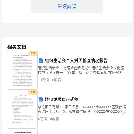
雪
继续阅读
纷
飞。
2.
对
3.
相关文档
于
4.
付费
组织生活会个人对照检查情况报告
一
5.
组织生活会个人对照检查情况报告组织生活会个人比照
些
6.
检查状况报告一、 XX年组织生活会查摆问题的整改状况
针对XX年度组织生活会中，我个人存在的3大类9个 问
10
阅读
0
收藏
人
题，通过以下三种方式进行了整改，目前已全面整改到
7.
来
付费
8.
殡仪馆项目正式稿
说
模板,内容仅供参考
总论项目背景1、项目名称：XXXXXX市XXXXXX区殡仪馆
改扩建工程项目2、承办单位概况：XXXXXX市XXXXXX区
这
殡仪馆是一家从事殡葬服务的事业单位，隶属于XXXXXX
4
阅读
0
收藏
市XXXXXX区民政局管辖
也