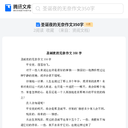
圣
圣诞夜的无奈作文350字
诞
圣诞夜的无奈作文350字
付费
夜
2
阅读
收藏
（
来自
：
贤阅文档
）
的
无
奈
作
文
350
圣诞夜的无奈作文350字
字
平安夜，落雪纷飞。