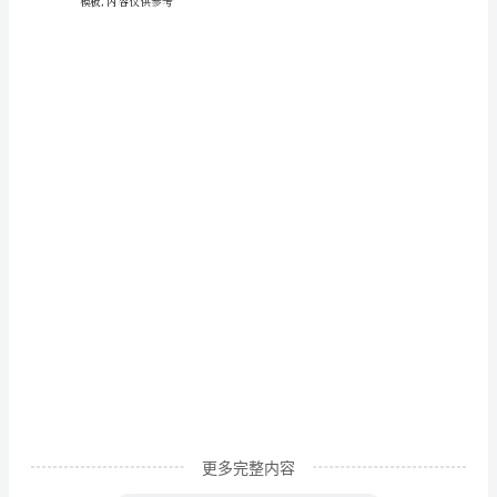
的
长大了？
无
远方很迷茫……
奈
明集镇第四小学五年级:宋朝旭
作
文
名：
350
字
1.
平
安
夜，
落
更多完整内容