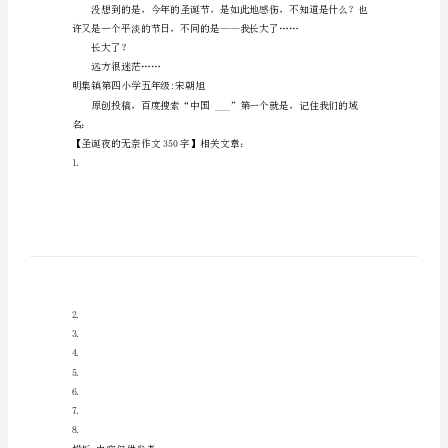
圣
样宁静的夜晚，或许会很不错呢。
诞
夜
的
无
奈
上？
作
没人会知道呢！
文
350
现在的、将来的——情感。
字
圣
诞
夜