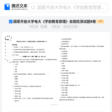
国
国家开放大学电大《学前教育原理》自我检测试题B卷
家
国家开放大学电大《学前教育原理》自我检测试题B卷
付费
开
8
阅读
收藏
（
来自
：
尚阅文库
）
放
大
学
电
大
《学
前
省