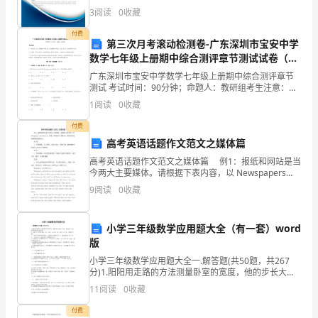
综合得分说明：企业发展指数根据企业规模、企业创
3
阅读
0
收藏
教
新、企业风险、企业活力四个维度对企业发展情况进行
评价。
付费
育
第三次月考滚动检测卷-广东深圳市宝安中学
数学七年级上册期中综合测评章节测试试卷（含
原
答案详解）
广东深圳市宝安中学数学七年级上册期中综合测评章节
测试 考试时间：90分钟；命题人：教研组考生注意：
理》
1、本卷分第I卷（选择题）和第Ⅱ卷（非选择题）两部
1
阅读
0
收藏
分，满分100分，考试时间90分钟2、答卷前，考生务
自
A.斯宾塞
付费
我
高考英语话题作文范文之媒体篇
B.杜威
高考英语话题作文范文之媒体篇 例1：报纸和网站是当
检
C.吉鲁
今两大主要媒体。请根据下表内容，以 Newspapers
and Websites 为题，用英语写一篇短文，简要介绍这两
9
阅读
0
收藏
测
D.胡塞尔
种媒体的优缺点。 报
试
小学三年级数学应用题大全（有一套）word
A.对幼儿教育事业的热爱
题
版
B.对工作所在幼儿园的热爱
小学三年级数学应用题大全一.解答题(共50题，共267
B
分)1.阳阳用走路的方法测量卧室的宽度，他的步长大约5
C.对幼儿家长的尊重和热爱
分米，阳阳走了6步，卧室的宽大约是几米？2.工地上有
11
阅读
0
收藏
卷
536袋水泥，第一天用了143袋，第二天
D.对幼儿真诚的热爱
付费