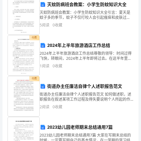
考
灭蚊防病班会教案：小学生防蚊知识大全
试
灭蚊防病班会教案：小学生防蚊知识大全引言：夏天是
哪种理论关于幼儿教师角色的观点？（）
蚊子多的季节，蚊子不仅叮咬人会引起瘙痒和皮肤过
须
敏，也会传播各种疾病。我们该怎么防蚊呢？以下是小
A.成熟主义理论
5
阅读
0
收藏
学生防蚊知识大全，给大家分享。一、认识蚊子蚊子是
知：
一种昆虫，
B.精神分析理论
付费
1、
C.行为主义理论
2024年上半年旅游酒店工作总结
D.建构主义理论
2024年上半年旅游酒店工作总结尊敬的领导：时间过得
考
飞快，转眼间，2024年上半年即将过去。在这半年里，
我在旅游酒店工作岗位上取得了一定的成就。在领导和
试
1
阅读
0
收藏
同事的支持下，我积极参与工作，努力完成各项任务。
时
付费
A.观察和了解儿童的能力
街道办主任廉洁自律个人述职报告范文
间：
B.与幼儿沟通的能力
街道办主任廉洁自律个人述职报告范文 如何做述职，述
150
职报告在叙述某项工作过程及得失要说明个人所起的作
C.适应新情境的能力
用、所担负的责任，而工作总结是写经验教训及采取措
2
阅读
0
收藏
分
施办法。今天为大家带来个人述职报告范文，一起
D.设计教育活动的能力
钟，
2023幼儿园老师期末总结通用7篇
本
A.学前教育万能论
2023幼儿园老师期末总结通用7篇 大家在写期末总结的
时候，一定要写明自己的基本情况，在一学期的学习结
B.教育无能论