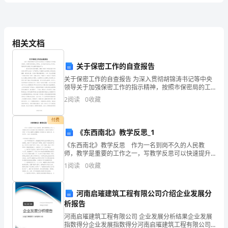
题
D.大班
B
卷
相关文档
A.强制性
B.群体性
国
关于保密工作的自查报告
C.计划性
关于保密工作的自查报告 为深入贯彻胡锦涛书记等中央
家
领导关于加强保密工作的指示精神，按照市保密局的工
D.社会性
作要求，结合我单位保密工作实际，现将我单位保密工
开
2
阅读
0
收藏
作自查情况报告如下： 一、强化保密知识宣
放
付费
A.成熟主义理论
《东西南北》教学反思_1
大
B.精神分析理论
《东西南北》教学反思 作为一名到岗不久的人民教
学
师，教学是重要的工作之一，写教学反思可以快速提升
C.行为主义理论
我们的教学能力，教学反思要怎么写呢？以下是小编帮
1
阅读
0
收藏
电
大家整理的《东西南北》教学反思，仅供参考，大家一
D.建构主义理论
起来看看
大
河南启璀建筑工程有限公司介绍企业发展分
析报告
A.宣传工作
《学
河南启璀建筑工程有限公司 企业发展分析结果企业发展
前
指数得分企业发展指数得分河南启璀建筑工程有限公司