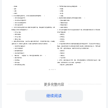
市
（
区）
教
姓名
考
准
证号
育
………
国家开放大学电大《学前教育原理》自我检测试题
密
……….………
原
…
考试须知
：
封
………………
1、考试时间：150分钟，本卷满分为100分。
理》
…
线
………………
…
自
内
……..………
………
我
不
………………
单选题
共
小题
每题
分
共
一、
（
30
，
1
，
30
…….
检
准
………………
答
…….
测
更多完整内容
题
……………
A.小小班
试
继续阅读
B.小班
C.中班