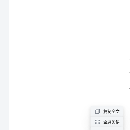
出
纳
科
员
工
的
工
作
总
结
2023
复制全文
年，
全屏阅读