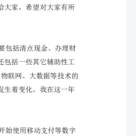
作为一名出纳科员工，我的工作职责主要包括清点现金、办理财
务付款、验收到账以及清点并入账等。另外还包括一些其它辅助性工
作，比如维护赊账库存等。在2023年，随着物联网、大数据等技术的
广泛应用，出纳科员工的工作职责也在悄然发生着变化。我在这一年
随着数字经济的发展，越来越多的商家开始使用移动支付等数字
支付方式，这对传统的现金支付方式带来了巨大冲击。在这一年里，
人使用纸币
了，大部分都是用微信支付、支付宝等数字支付方式。因此，我们作
为出纳科员工，也要适应这样的变化。我在这一年里认真学习、熟练
掌握了各种数字支付方式，使我们公司的财务付款工作更加便捷和高