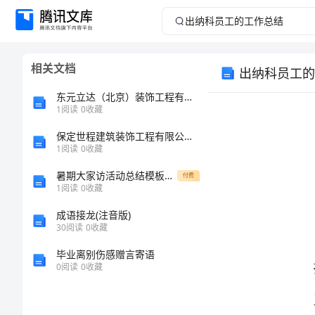
出
纳
相关文档
出纳科员工的
科
东元立达（北京）装饰工程有限公司介绍企业发展分析报告
员
1
阅读
0
收藏
保定世程建筑装饰工程有限公司介绍企业发展分析报告
工
1
阅读
0
收藏
的
暑期大家访活动总结模板（4篇）
付费
1
阅读
0
收藏
工
成语接龙(注音版)
30
阅读
0
收藏
作
毕业离别伤感赠言寄语
总
0
阅读
0
收藏
启示。
结