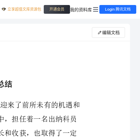
立享超值文库资源包
我的资料库
开通会员
Login 腾讯文档
编辑文档
2023年，数字经济蓬勃发展，金融行业迎来了前所未有的机遇和
挑战。我在这样一个充满机遇和挑战的行业中，担任着一名出纳科员
工的职务。在这一年的工作中，我收获了成长和收获，也取得了一定
的业绩。在这里，我将自己的工作总结分享给大家，希望对大家有所