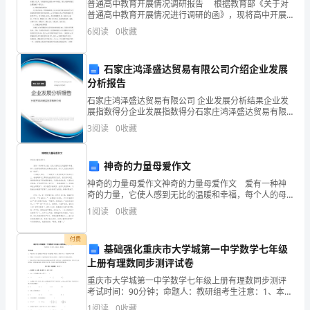
对不起
他
在不在
有什么事需要转告他
普通高中教育开展情况调研报告 根据教育部《关于对
，
现
，
一
甲：
普通高中教育开展情况进行调研的函》，现将高中开展
的有关情况如下。 (一)XX市高中教育现状 1、纵向
窗
6
阅读
0
收藏
比拟开展很快 直辖以来,尤其是全国根
口
石家庄鸿泽盛达贸易有限公司介绍企业发展
见
分析报告
石家庄鸿泽盛达贸易有限公司 企业发展分析结果企业发
习
展指数得分企业发展指数得分石家庄鸿泽盛达贸易有限
公司综合得分说明：企业发展指数根据企业规模、企业
人
3
阅读
0
收藏
创新、企业风险、企业活力四个维度对企业发展情况进
行评
员，
神奇的力量母爱作文
年
神奇的力量母爱作文神奇的力量母爱作文 爱有一种神
奇的力量，它使人感到无比的温暖和幸福，每个人的母
轻
亲都具有这样高尚的品质，所以人们把这种爱称做“母
1
阅读
0
收藏
爱”。 记得我六岁时，一个调皮的`小男孩把我的
性
付费
基础强化重庆市大学城第一中学数学七年级
子
上册有理数同步测评试卷
急，
重庆市大学城第一中学数学七年级上册有理数同步测评
丙：
考试时间：90分钟；命题人：教研组考生注意：1、本卷
缺
分第I卷（选择题）和第Ⅱ卷（非选择题）两部分，满分
1
阅读
0
收藏