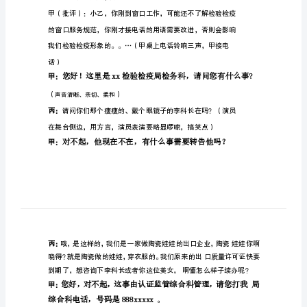
服
务
无
境》
——
人物：
窗
口
甲
一
服
务
乙一
礼
仪
丙一
情
丁