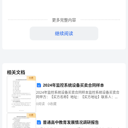
热
情
更多完整内容
大
方、
继续阅读
话）
服
务
您好
是
检验检疫
检务科
请
您有什么事
！这里
xx
局
，
问
甲：
周
到，
相关文档
声音清晰
付费
业
2024年监控系统设备买卖合同样本
务
2024年监控系统设备买卖合同样本监控系统设备买卖合
丙：
同甲方：【买方名称】地址：【买方地址】联系人：
娴
【买方联系人】电话：【买方联系电话】乙方：【卖方
0
阅读
0
收藏
名称】地址：【卖方地址】联系人：【卖方联系人】电
熟
话：【
付费
乙
普通高中教育发展情况调研报告