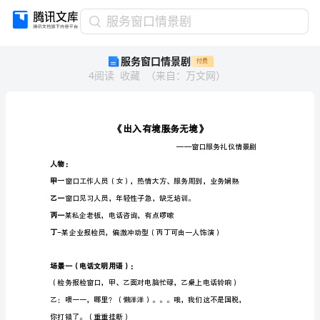
服
服务窗口情景剧
务
服务窗口情景剧
付费
窗
4
阅读
收藏
（
来自
：
万文网
）
口
情
景
剧
《出
入
有
境