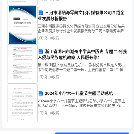
100分，考试时间90分钟2、答卷前，考生务必用
乏
三河市潮酷源零舞文化传媒有限公司介绍企
培
业发展分析报告
训。
三河市潮酷源零舞文化传媒有限公司 企业发展分析结果
企业发展指数得分企业发展指数得分三河市潮酷源零舞
文化传媒有限公司综合得分说明：企业发展指数根据企
丙
3
阅读
0
收藏
您好
对不起
事由认
监管综合科管
请您打我
，
，这
证
理，
甲：
业规模、企业创新、企业风险、企业活力四个维度对企
业发
一
浙江省湖州市湖州中学高中历史 专题二 列强
综合科
话
号
是
入侵与民族危机教案 人民版必修1
电
，
码
某
第一课 列强入侵与民族危机一、教材分析本课是人民出
私
版社历史必修一专题二第一课，主要内容有：第1目“国
丙：
门洞开”侧重于说明列强以军事侵略中国，中国沦为半殖
1
阅读
0
收藏
企
民地半封建社会的过程，第2目“瓜分狂潮与民族危机
老
2024年小学六一儿童节主题活动总结
板，
2024年小学六一儿童节主题活动总结小学六一儿童节主
题活动总结1 六一期间，我校开展丰富多彩的庆祝活
不要嫌烦哦…。
电
动，为广大的学生献上一份份节日的礼物，让他们感受
1
阅读
0
收藏
到了节日的温馨，从而激发了学生热爱生活、热爱校园
话
关系的
是我们应该做的
有什么
以帮您的
没
，
。还
可
咨