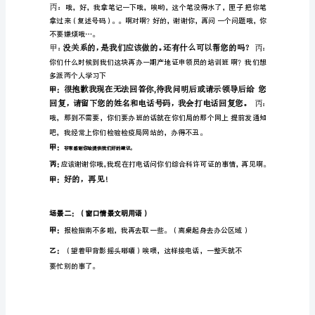
景
剧
人
物：
甲
一
窗
口
工
作
人
员
（女），